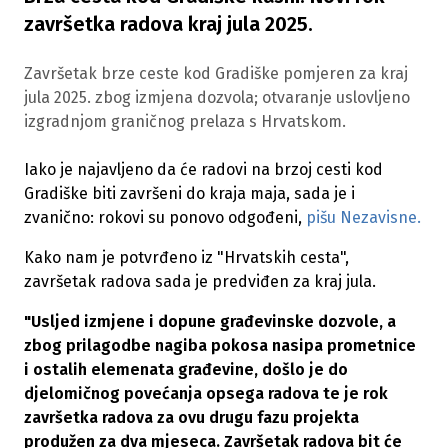
završetka radova kraj jula 2025.
Završetak brze ceste kod Gradiške pomjeren za kraj
jula 2025. zbog izmjena dozvola; otvaranje uslovljeno
izgradnjom graničnog prelaza s Hrvatskom.
Iako je najavljeno da će radovi na brzoj cesti kod
Gradiške biti završeni do kraja maja, sada je i
zvanično: rokovi su ponovo odgođeni,
pišu Nezavisne.
Kako nam je potvrđeno iz "Hrvatskih cesta",
završetak radova sada je predviđen za kraj jula.
"Usljed izmjene i dopune građevinske dozvole, a
zbog prilagodbe nagiba pokosa nasipa prometnice
i ostalih elemenata građevine, došlo je do
djelomičnog povećanja opsega radova te je rok
završetka radova za ovu drugu fazu projekta
produžen za dva mjeseca. Završetak radova bit će