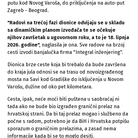
putu kod Novog Varoša, do priključenja na auto-put
Zagreb - Beograd.
"Radovi na trećoj fazi dionice odvijaju se u skladu
sa dinamičkim planom izvođača te se očekuje
njihov završetak u ugovornom roku, a to je 18. lipnja
2026. godine",
naglasila je ona. Sve radove na brzoj
cesti izvodi banjalučka firma "Integral inženjering".
Dionica brze ceste koja bi trebalo da bude završena
do kraja jula odnosi se na trasu od novoizgrađenog
mosta na Savi kod Gradiške do isključenja u Novom
Varošu, dužine od oko pet kilometara.
Cesta, ipak, neće moći biti puštena u saobraćaj ni
tada ako ne bude bio izgrađen granični prelaz na
hrvatskoj strani. Da bi taj prelaz mogao i službeno da
počne s radom, potrebno je da BiH i Hrvatska potpišu
sporazum o graničnim prelazima, a zasad nema
informacije kada bi se to moglo desiti.