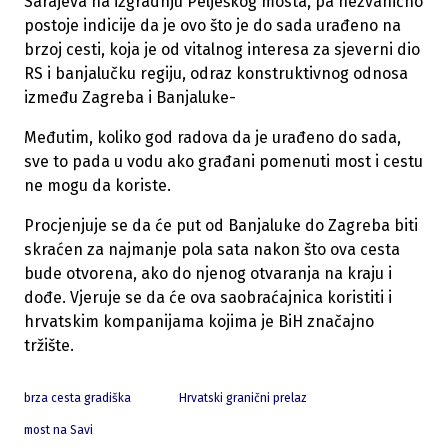
Sarajeva na izgradnju Pelješkog mosta, pa nezvanično
postoje indicije da je ovo što je do sada urađeno na
brzoj cesti, koja je od vitalnog interesa za sjeverni dio
RS i banjalučku regiju, odraz konstruktivnog odnosa
između Zagreba i Banjaluke-
Međutim, koliko god radova da je urađeno do sada,
sve to pada u vodu ako građani pomenuti most i cestu
ne mogu da koriste.
Procjenjuje se da će put od Banjaluke do Zagreba biti
skraćen za najmanje pola sata nakon što ova cesta
bude otvorena, ako do njenog otvaranja na kraju i
dođe. Vjeruje se da će ova saobraćajnica koristiti i
hrvatskim kompanijama kojima je BiH značajno
tržište.
brza cesta gradiška
Hrvatski granični prelaz
most na Savi