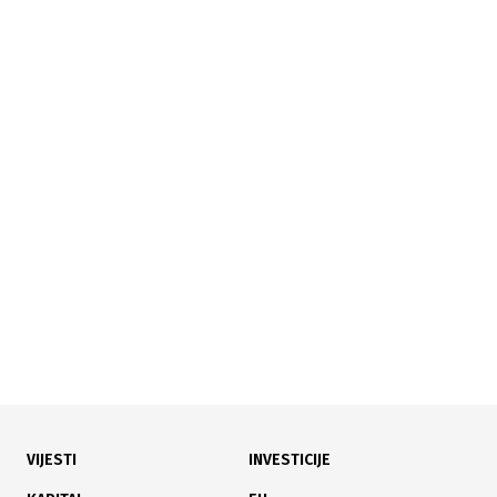
31.07.2026
|
INICIJATIVA ZA IZMJENU PRAVILNIKA
Električna i hibridna vozila u BiH mogla bi dobiti
posebne registarske oznake
VIJESTI
INVESTICIJE
27.07.2026
|
DOM NARODA PSBIH