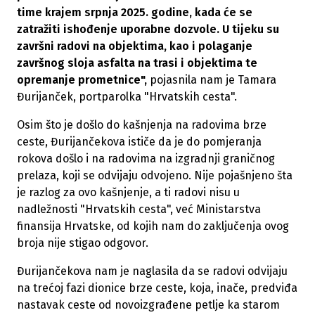
time krajem srpnja 2025. godine, kada će se
zatražiti ishođenje uporabne dozvole. U tijeku su
završni radovi na objektima, kao i polaganje
završnog sloja asfalta na trasi i objektima te
opremanje prometnice",
pojasnila nam je Tamara
Đurijanček, portparolka "Hrvatskih cesta".
Osim što je došlo do kašnjenja na radovima brze
ceste, Đurijančekova ističe da je do pomjeranja
rokova došlo i na radovima na izgradnji graničnog
prelaza, koji se odvijaju odvojeno. Nije pojašnjeno šta
je razlog za ovo kašnjenje, a ti radovi nisu u
nadležnosti "Hrvatskih cesta", već Ministarstva
finansija Hrvatske, od kojih nam do zaključenja ovog
broja nije stigao odgovor.
Đurijančekova nam je naglasila da se radovi odvijaju
na trećoj fazi dionice brze ceste, koja, inače, predviđa
nastavak ceste od novoizgrađene petlje ka starom