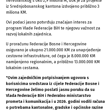
neretvanskog s oko 2,9 miliona M, dok je za projekte
iz Srednjobosanskog kantona izdvojeno približno 3
miliona KM.
Ovi podaci jasno potvrđuju značajan interes za
program Vlade Federacije BiH te njegovu važnost za
razvoj lokalnih zajednica.
U proračunu Federacije Bosne i Hercegovine
osigurano je ukupno 21.000.000 KM za unaprjeđenje
cestovne infrastrukture, od čega je 8.000.000 KM
namijenjeno regionalnim, a približno 13.000.000 KM
lokalnim cestama.
"Ovim zajedničkim potpisivanjem ugovora s
korisnicima sredstava iz cijele Federacije Bosne i
Hercegovine želimo poslati jasnu poruku da su
Vlada Federacije BiH i Federalno ministarstvo
prometa i komunikacija i u 2026. godini vodili računa
o potrebama kantonalne, gradske i općinske razine