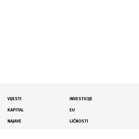
30.07.2026
|
NOVO PRAVO ZA BRANIOCE
Dom naroda FBiH usvojio zakon: Od 1. januara počinje
isplata boračkog dodatka
VIJESTI
INVESTICIJE
30.07.2026
|
DODATNA SREDSTVA ZA GAŠENJE POŽARA
KAPITAL
EU
Vlada FBiH izdvaja dodatnih 200.000 KM za gašenje
NAJAVE
LIČNOSTI
požara iz zraka
KARIJERA
PAUZA