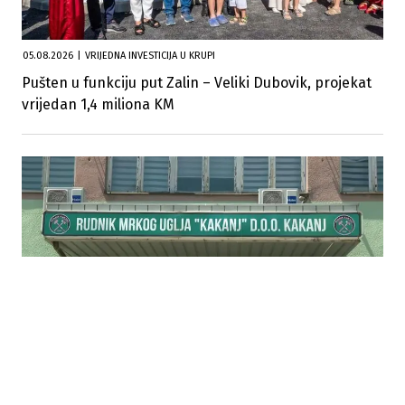
05.08.2026
|
VRIJEDNA INVESTICIJA U KRUPI
Pušten u funkciju put Zalin – Veliki Dubovik, projekat
vrijedan 1,4 miliona KM
04.08.2026
|
NAJAVLJENI PROTESTI
Rudari Kaknja ne prekidaju neposluh bez
zdravstvenog osiguranja