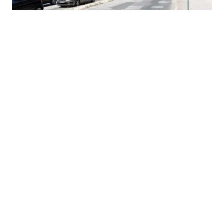
06.08.2026
|
MOST PREKO MILJACKE
Kanton Sarajevo uskoro raspisuje tender za obnovu
mosta u ulici Ive Andrića