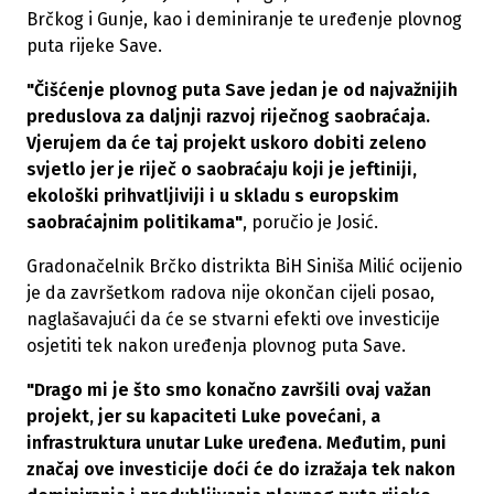
Brčkog i Gunje, kao i deminiranje te uređenje plovnog
puta rijeke Save.
"Čišćenje plovnog puta Save jedan je od najvažnijih
preduslova za daljnji razvoj riječnog saobraćaja.
Vjerujem da će taj projekt uskoro dobiti zeleno
svjetlo jer je riječ o saobraćaju koji je jeftiniji,
ekološki prihvatljiviji i u skladu s europskim
saobraćajnim politikama"
, poručio je Josić.
Gradonačelnik Brčko distrikta BiH Siniša Milić ocijenio
je da završetkom radova nije okončan cijeli posao,
naglašavajući da će se stvarni efekti ove investicije
osjetiti tek nakon uređenja plovnog puta Save.
"Drago mi je što smo konačno završili ovaj važan
projekt, jer su kapaciteti Luke povećani, a
infrastruktura unutar Luke uređena. Međutim, puni
značaj ove investicije doći će do izražaja tek nakon