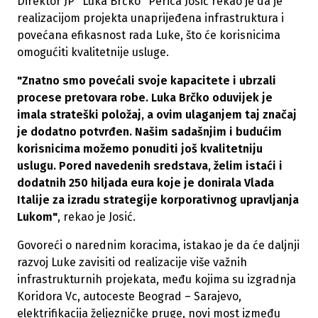
Direktor JP "Luka Brčko" Perica Josić rekao je da je
realizacijom projekta unaprijeđena infrastruktura i
povećana efikasnost rada Luke, što će korisnicima
omogućiti kvalitetnije usluge.
"Znatno smo povećali svoje kapacitete i ubrzali
procese pretovara robe. Luka Brčko oduvijek je
imala strateški položaj, a ovim ulaganjem taj značaj
je dodatno potvrđen. Našim sadašnjim i budućim
korisnicima možemo ponuditi još kvalitetniju
uslugu. Pored navedenih sredstava, želim istaći i
dodatnih 250 hiljada eura koje je donirala Vlada
Italije za izradu strategije korporativnog upravljanja
Lukom"
, rekao je Josić.
Govoreći o narednim koracima, istakao je da će daljnji
razvoj Luke zavisiti od realizacije više važnih
infrastrukturnih projekata, među kojima su izgradnja
Koridora Vc, autoceste Beograd – Sarajevo,
elektrifikacija željezničke pruge, novi most između