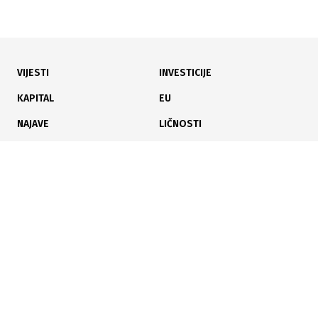
VIJESTI
INVESTICIJE
29.07.2026
|
ENERGETSKA EFIKASNOST
KAPITAL
EU
Brčko distrikt traži privatnog partnera za
NAJAVE
LIČNOSTI
modernizaciju javne rasvjete LED tehnologijom
KARIJERA
PAUZA
ANALIZE