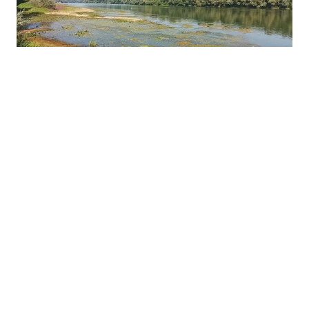
03.08.2026
|
NIZAK VODOSTAJ SAVE
Nizak vodostaj Save otežava plovidbu: Riječari
upozoravaju na sprudove i plićake