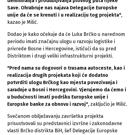
deminiranja i produbljivanja plovnog puta rijeke
Save. Ohrabruje nas najava Delegacije Europske
unije da će se krenuti i u realizaciju tog projekta"
,
kazao je Milić.
Dodao je kako očekuje da će Luka Brčko u narednom
periodu imati značajnu ulogu u razvoju logistike i
privrede Bosne i Hercegovine, ističući da su pred
Distriktom i drugi veliki infrastrukturni projekti.
"Pred nama su dogovori o trasama autoceste, kao i
realizacija drugih projekata koji će dodatno
potvrditi ulogu Brčkog kao mjesta povezivanja i
saradnje u Bosni i Hercegovini. Vjerujemo da ćemo i
u budućnosti imati podršku Europske unije i
Europske banke za obnovu i razvoj"
, zaključio je Milić.
Svečanom obilježavanju završetka projekta
prisustvovali su predstavnici izvršne i zakonodavne
vlasti Brčko distrikta BiH, šef Delegacije Europske