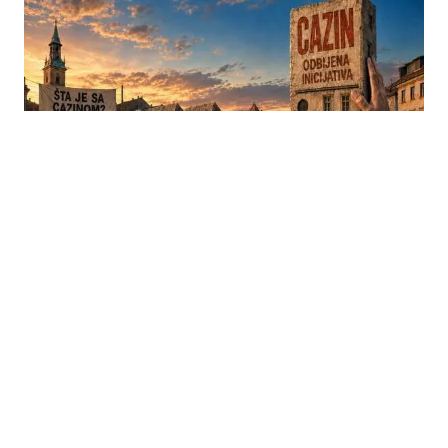
31.05.2026
|
LOKALNE MJERE PROTIV KLADIONICA
Visoko povećava takse kladionicama, najavljena veća
regulacija igara na sreću