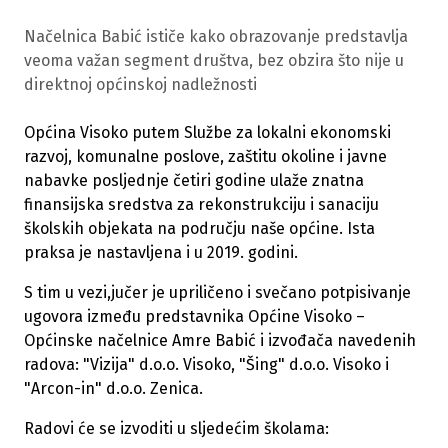
Načelnica Babić ističe kako obrazovanje predstavlja
veoma važan segment društva, bez obzira što nije u
direktnoj općinskoj nadležnosti
Općina Visoko putem Službe za lokalni ekonomski
razvoj, komunalne poslove, zaštitu okoline i javne
nabavke posljednje četiri godine ulaže znatna
finansijska sredstva za rekonstrukciju i sanaciju
školskih objekata na području naše općine. Ista
praksa je nastavljena i u 2019. godini.
S tim u vezi,jučer je upriličeno i svečano potpisivanje
ugovora između predstavnika Općine Visoko –
Općinske načelnice Amre Babić i izvođača navedenih
radova: "Vizija" d.o.o. Visoko, "Šing" d.o.o. Visoko i
"Arcon-in" d.o.o. Zenica.
Radovi će se izvoditi u sljedećim školama: