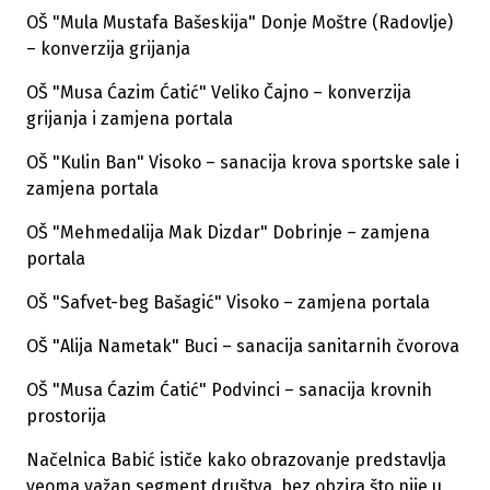
OŠ "Mula Mustafa Bašeskija" Donje Moštre (Radovlje)
– konverzija grijanja
OŠ "Musa Ćazim Ćatić" Veliko Čajno – konverzija
grijanja i zamjena portala
OŠ "Kulin Ban" Visoko – sanacija krova sportske sale i
zamjena portala
OŠ "Mehmedalija Mak Dizdar" Dobrinje – zamjena
portala
OŠ "Safvet-beg Bašagić" Visoko – zamjena portala
OŠ "Alija Nametak" Buci – sanacija sanitarnih čvorova
OŠ "Musa Ćazim Ćatić" Podvinci – sanacija krovnih
prostorija
Načelnica Babić ističe kako obrazovanje predstavlja
veoma važan segment društva, bez obzira što nije u