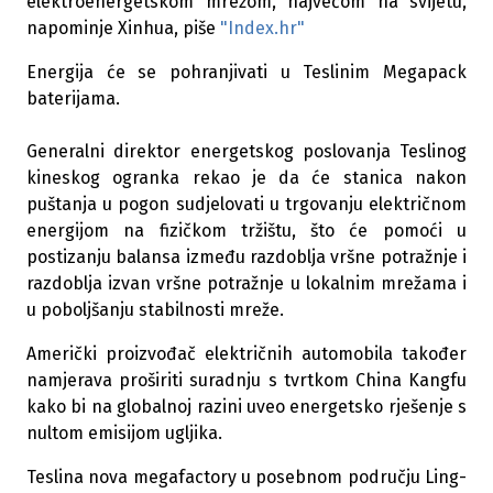
elektroenergetskom mrežom, najvećom na svijetu,
napominje Xinhua, piše
"Index.hr"
Energija će se pohranjivati u Teslinim Megapack
baterijama.
Generalni direktor energetskog poslovanja Teslinog
kineskog ogranka rekao je da će stanica nakon
puštanja u pogon sudjelovati u trgovanju električnom
energijom na fizičkom tržištu, što će pomoći u
postizanju balansa između razdoblja vršne potražnje i
razdoblja izvan vršne potražnje u lokalnim mrežama i
u poboljšanju stabilnosti mreže.
Američki proizvođač električnih automobila također
namjerava proširiti suradnju s tvrtkom China Kangfu
kako bi na globalnoj razini uveo energetsko rješenje s
nultom emisijom ugljika.
Teslina nova megafactory u posebnom području Ling-