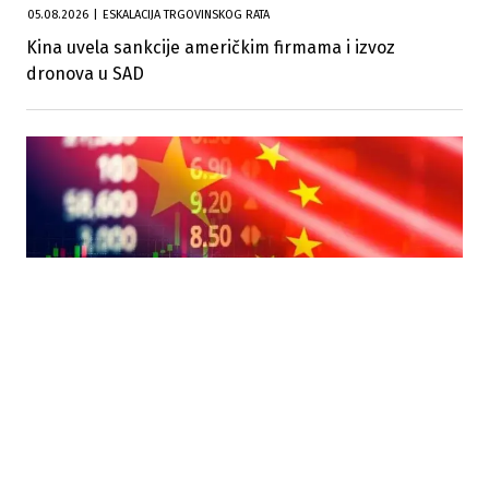
05.08.2026
|
ESKALACIJA TRGOVINSKOG RATA
Kina uvela sankcije američkim firmama i izvoz
dronova u SAD
15.07.2026
|
GLOBALNA EKONOMIJA
Usporen rast Kine: BDP u drugom kvartalu porastao
za 4,3 posto