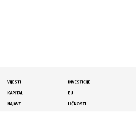
U Sarajevu osnovan Istraživački centar BiH za jačanje
saradnje s Kinom i dijaloga
VIJESTI
INVESTICIJE
03.06.2026
|
NOVE INVESTICIONE PRILIKE
KAPITAL
EU
Investicioni potencijali BiH predstavljeni pred 400
NAJAVE
LIČNOSTI
kineskih privrednika u Pekingu
KARIJERA
PAUZA
ANALIZE