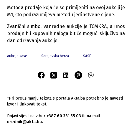
Metoda prodaje koja će se primijeniti na ovoj aukciji je
M1, što podrazumijeva metodu jedinstvene cijene.
Zvanični simbol vanredne aukcije je TCMKRA, a unos
prodajnih i kupovnih naloga bit će moguć isključivo na
dan održavanja aukcije.
aukcija sase
Sarajevska berza
SASE
*Pri preuzimanju teksta s portala Akta.ba potrebno je navesti
izvor i linkovati tekst.
Dojavi vijest na viber
+387 60 331 55 03
ili na mail
urednik@akta.ba.