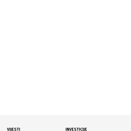
28.07.2026
|
PROMET OD 122.345 KM
Privredna banka Sarajevo ponovo predvodila promet
na SASE
VIJESTI
INVESTICIJE