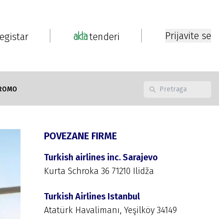
Prijavite se
registar
tenderi
ROMO
POVEZANE FIRME
Turkish airlines inc. Sarajevo
Kurta Schroka 36 71210 Ilidža
Turkish Airlines Istanbul
Atatürk Havalimanı, Yeşilköy 34149