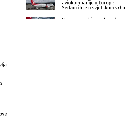
aviokompanije u Europi:
Sedam ih je u svjetskom vrhu
Venecuela ukinula dozvole za
letove šest aviokompanija
usred rastućih tenzija sa
SAD-om
Istanbul i Kuvajt prednjače u
sedmičnim letovima sa
sarajevskog aerodroma
Rast kapaciteta Aerodroma
vlja
Sarajevo: Ryanair ostaje najveći
avioprijevoznik
o
Sarajevo direktnim letom
povezano s 34 svjetske destinacije
Sarajevo nadmašilo Beograd sa 43
leta sedmično za Istanbul
 ove
Otkazani letovi na sarajevskom
aerodromu zbog magle