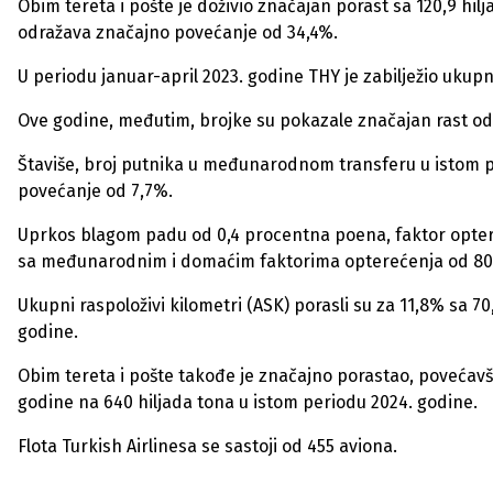
Obim tereta i pošte je doživio značajan porast sa 120,9 hilja
odražava značajno povećanje od 34,4%.
U periodu januar-april 2023. godine THY je zabilježio ukupn
Ove godine, međutim, brojke su pokazale značajan rast od 8
Štaviše, broj putnika u međunarodnom transferu u istom per
povećanje od 7,7%.
Uprkos blagom padu od 0,4 procentna poena, faktor optere
sa međunarodnim i domaćim faktorima opterećenja od 80,
Ukupni raspoloživi kilometri (ASK) porasli su za 11,8% sa 70,
godine.
Obim tereta i pošte takođe je značajno porastao, povećavši 
godine na 640 hiljada tona u istom periodu 2024. godine.
Flota Turkish Airlinesa se sastoji od 455 aviona.