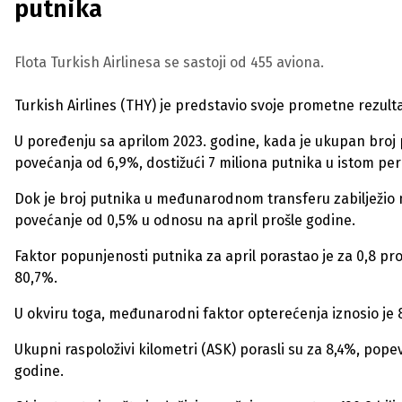
putnika
Flota Turkish Airlinesa se sastoji od 455 aviona.
Turkish Airlines (THY) je predstavio svoje prometne rezulta
U poređenju sa aprilom 2023. godine, kada je ukupan broj p
povećanja od 6,9%, dostižući 7 miliona putnika u istom per
Dok je broj putnika u međunarodnom transferu zabilježio ma
povećanje od 0,5% u odnosu na april prošle godine.
Faktor popunjenosti putnika za april porastao je za 0,8 pr
80,7%.
U okviru toga, međunarodni faktor opterećenja iznosio je
Ukupni raspoloživi kilometri (ASK) porasli su za 8,4%, popevš
godine.