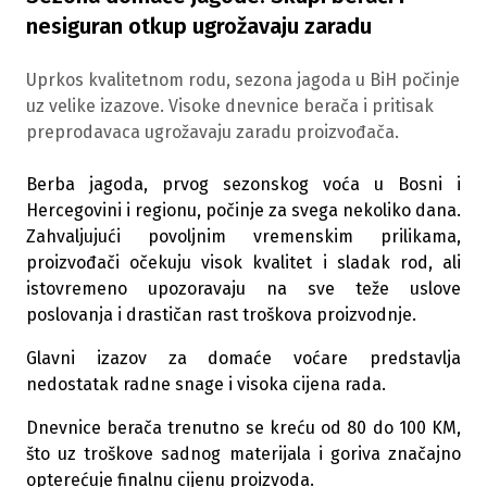
nesiguran otkup ugrožavaju zaradu
Uprkos kvalitetnom rodu, sezona jagoda u BiH počinje
uz velike izazove. Visoke dnevnice berača i pritisak
preprodavaca ugrožavaju zaradu proizvođača.
Berba jagoda, prvog sezonskog voća u Bosni i
Hercegovini i regionu, počinje za svega nekoliko dana.
Zahvaljujući povoljnim vremenskim prilikama,
proizvođači očekuju visok kvalitet i sladak rod, ali
istovremeno upozoravaju na sve teže uslove
poslovanja i drastičan rast troškova proizvodnje.
Glavni izazov za domaće voćare predstavlja
nedostatak radne snage i visoka cijena rada.
Dnevnice berača trenutno se kreću od 80 do 100 KM,
što uz troškove sadnog materijala i goriva značajno
opterećuje finalnu cijenu proizvoda.