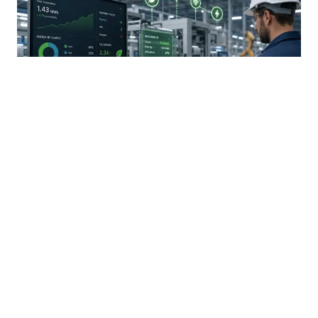
30.07.2026
|
JAVNI POZIV ZA PODRŠKU PROIZVODNIM PREDUZEĆIMA
Grantovi za digitalno upravljanje energijom u
proizvodnim MSP-ovima