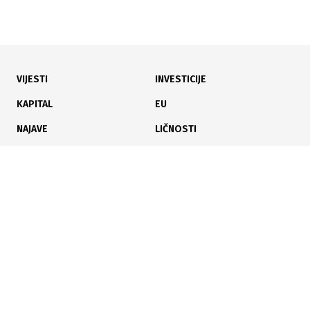
VIJESTI
INVESTICIJE
18.07.2026
|
TRŽIŠTE NAFTNIH DERIVATA
KAPITAL
EU
Gorivo u BiH ponovo preko 3 KM: Distributeri najavili
NAJAVE
LIČNOSTI
novi talas poskupljenja
KARIJERA
PAUZA
ANALIZE