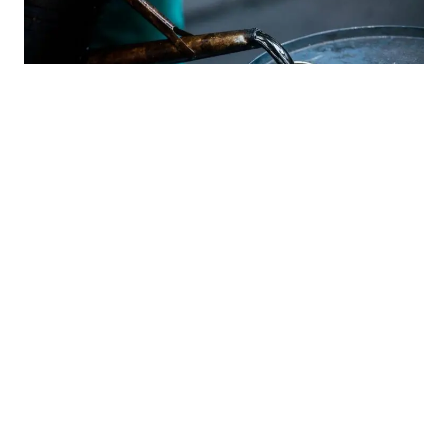
30.07.2026
|
ENERGETSKI POKAZATELJI ZA JUNI 2026. GODINE
Uvoz naftnih proizvoda u FBiH pao, dizel i dalje
dominira