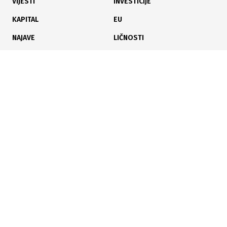
VIJESTI
INVESTICIJE
KAPITAL
EU
NAJAVE
LIČNOSTI
KARIJERA
PAUZA
ANALIZE
Poslujte bolje!