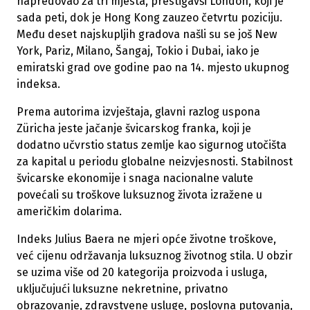
napredovao za tri mjesta, prestigavši London, koji je
sada peti, dok je Hong Kong zauzeo četvrtu poziciju.
Među deset najskupljih gradova našli su se još New
York, Pariz, Milano, Šangaj, Tokio i Dubai, iako je
emiratski grad ove godine pao na 14. mjesto ukupnog
indeksa.
Prema autorima izvještaja, glavni razlog uspona
Züricha jeste jačanje švicarskog franka, koji je
dodatno učvrstio status zemlje kao sigurnog utočišta
za kapital u periodu globalne neizvjesnosti. Stabilnost
švicarske ekonomije i snaga nacionalne valute
povećali su troškove luksuznog života izražene u
američkim dolarima.
Indeks Julius Baera ne mjeri opće životne troškove,
već cijenu održavanja luksuznog životnog stila. U obzir
se uzima više od 20 kategorija proizvoda i usluga,
uključujući luksuzne nekretnine, privatno
obrazovanje, zdravstvene usluge, poslovna putovanja,