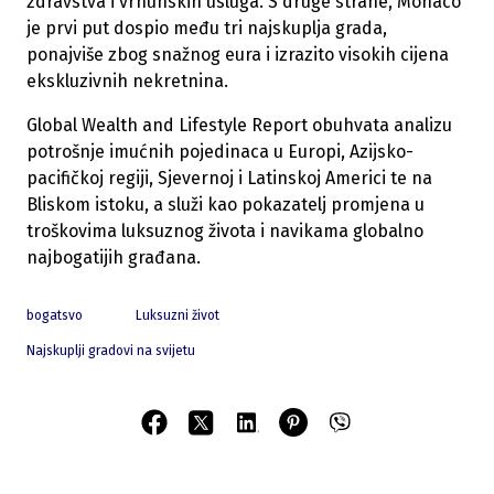
zdravstva i vrhunskih usluga. S druge strane, Monaco
je prvi put dospio među tri najskuplja grada,
ponajviše zbog snažnog eura i izrazito visokih cijena
ekskluzivnih nekretnina.
Global Wealth and Lifestyle Report obuhvata analizu
potrošnje imućnih pojedinaca u Europi, Azijsko-
pacifičkoj regiji, Sjevernoj i Latinskoj Americi te na
Bliskom istoku, a služi kao pokazatelj promjena u
troškovima luksuznog života i navikama globalno
najbogatijih građana.
bogatsvo
Luksuzni život
Najskuplji gradovi na svijetu