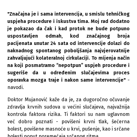
"Značajna je i sama intervencija, u smislu tehničkog
uspjeha procedure i iskustva tima. Moj rad dodatno
je pokazao da čak i kad protok ne bude potpuno
uspostavljen odmah, kod značajnog broja
pacijenata unutar 24 sata od intervencije dolazi do
naknadnog spontanog poboljšanja najvjerovatnije
zahvaljujući kolateralnoj cirkulaciji. To mijenja način
na koji posmatramo “nepotpun” uspjeh procedure i
sugeriše da u određenim slučajevima proces
oporavka mozga traje i nakon same intervencije"
-
navodi.
Doktor Mujanović kaže da je, za dugoročno očuvanje
zdravlja krvnih sudova u većini slučajeva, najvažnija
kontrola faktora rizika. Ti faktori su nam uglavnom
već dobro poznati - povišeni krvni tlak, šećerna
bolest, povišene masnoće u krvi, pušenje, kao i srčane
bolesti poput poremećaja srčanog ritma.