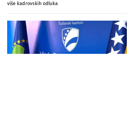
više kadrovskih odluka
24.12.2025
|
INKLUZIVNO OBRAZOVANJE
TK: 81.200 KM stipendija za učenike i studente s
invaliditetom