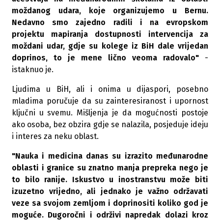
moždanog udara, koje organizujemo u Bernu.
Nedavno smo zajedno radili i na evropskom
projektu mapiranja dostupnosti intervencija za
moždani udar, gdje su kolege iz BiH dale vrijedan
doprinos, to je mene lično veoma radovalo"
-
istaknuo je.
Ljudima u BiH, ali i onima u dijaspori, posebno
mladima poručuje da su zainteresiranost i upornost
ključni u svemu. Mišljenja je da mogućnosti postoje
ako osoba, bez obzira gdje se nalazila, posjeduje ideju
i interes za neku oblast.
"Nauka i medicina danas su izrazito međunarodne
oblasti i granice su znatno manja prepreka nego je
to bilo ranije. Iskustvo u inostranstvu može biti
izuzetno vrijedno, ali jednako je važno održavati
veze sa svojom zemljom i doprinositi koliko god je
moguće. Dugoročni i održivi napredak dolazi kroz