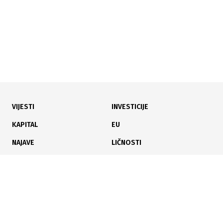
VIJESTI
INVESTICIJE
07.01.2024
|
NEMA REAKCIJE NADLEŽNIH
KAPITAL
EU
Žrtve krađe identiteta na internetu bez zaštite u BiH
NAJAVE
LIČNOSTI
KARIJERA
PAUZA
ANALIZE