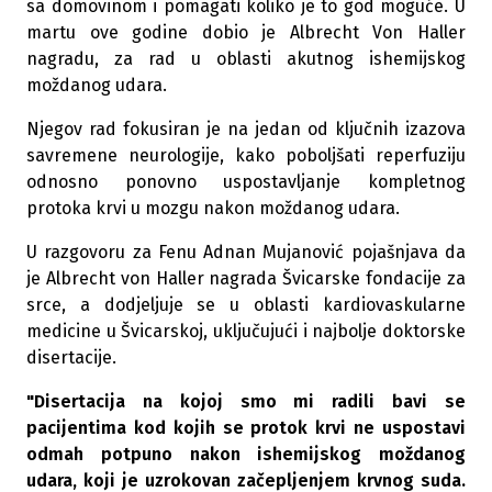
sa domovinom i pomagati koliko je to god moguće. U
martu ove godine dobio je Albrecht Von Haller
nagradu, za rad u oblasti akutnog ishemijskog
moždanog udara.
Njegov rad fokusiran je na jedan od ključnih izazova
savremene neurologije, kako poboljšati reperfuziju
odnosno ponovno uspostavljanje kompletnog
protoka krvi u mozgu nakon moždanog udara.
U razgovoru za Fenu Adnan Mujanović pojašnjava da
je Albrecht von Haller nagrada Švicarske fondacije za
srce, a dodjeljuje se u oblasti kardiovaskularne
medicine u Švicarskoj, uključujući i najbolje doktorske
disertacije.
"Disertacija na kojoj smo mi radili bavi se
pacijentima kod kojih se protok krvi ne uspostavi
odmah potpuno nakon ishemijskog moždanog
udara, koji je uzrokovan začepljenjem krvnog suda.