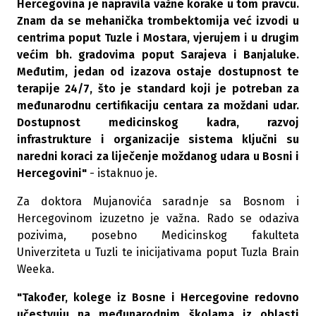
Hercegovina je napravila važne korake u tom pravcu.
Znam da se mehanička trombektomija već izvodi u
centrima poput Tuzle i Mostara, vjerujem i u drugim
većim bh. gradovima poput Sarajeva i Banjaluke.
Međutim, jedan od izazova ostaje dostupnost te
terapije 24/7, što je standard koji je potreban za
međunarodnu certifikaciju centara za moždani udar.
Dostupnost medicinskog kadra, razvoj
infrastrukture i organizacije sistema ključni su
naredni koraci za liječenje moždanog udara u Bosni i
Hercegovini"
- istaknuo je.
Za doktora Mujanovića saradnje sa Bosnom i
Hercegovinom izuzetno je važna. Rado se odaziva
pozivima, posebno Medicinskog fakulteta
Univerziteta u Tuzli te inicijativama poput Tuzla Brain
Weeka.
"Također, kolege iz Bosne i Hercegovine redovno
učestvuju na međunarodnim školama iz oblasti