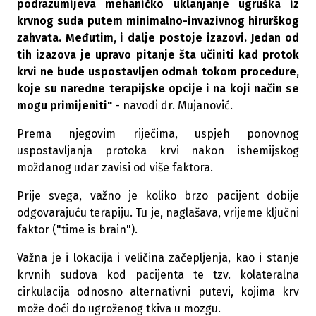
podrazumijeva mehaničko uklanjanje ugruška iz
krvnog suda putem minimalno-invazivnog hirurškog
zahvata. Međutim, i dalje postoje izazovi. Jedan od
tih izazova je upravo pitanje šta učiniti kad protok
krvi ne bude uspostavljen odmah tokom procedure,
koje su naredne terapijske opcije i na koji način se
mogu primijeniti"
- navodi dr. Mujanović.
Prema njegovim riječima, uspjeh ponovnog
uspostavljanja protoka krvi nakon ishemijskog
moždanog udar zavisi od više faktora.
Prije svega, važno je koliko brzo pacijent dobije
odgovarajuću terapiju. Tu je, naglašava, vrijeme ključni
faktor ("time is brain").
Važna je i lokacija i veličina začepljenja, kao i stanje
krvnih sudova kod pacijenta te tzv. kolateralna
cirkulacija odnosno alternativni putevi, kojima krv
može doći do ugroženog tkiva u mozgu.