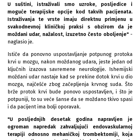
U suštini, istraživali smo uzroke, posljedice i
moguće terapijske opcije kod takvih pacijenata.
Istraživanja te vrste imaju direktnu primjenu u
svakodnevnoj kliničkoj praksi s obzirom da je
moždani udar, nažalost, izuzetno često oboljenje"
-
naglasio je.
Ističe da ponovno uspostavljanje potpunog protoka
krvi u mozgu, nakon moždanog udara, jeste jedan od
ključnih izazova savremene neurologije. Ishemijski
moždani udar nastaje kad se prekine dotok krvi u dio
mozga, najčešće zbog začepljenja krvnog suda.
Što
brže protok krvi bude ponovo uspostavljen, i što je
potpuniji, to su veće šanse da se moždano tkivo spasi
i da pacijent ima bolji oporavak.
"U posljednjih desetak godina napravljen je
ogroman napredak zahvaljujući endovaskularnoj
terapiji odnosno mehaničkoj trombektomiji, koja