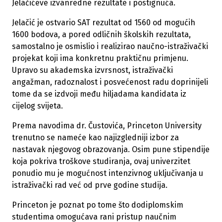
Jelačićeve izvanredne rezultate i postignuća.
Jelačić je ostvario SAT rezultat od 1560 od mogućih
1600 bodova, a pored odličnih školskih rezultata,
samostalno je osmislio i realizirao naučno-istraživački
projekat koji ima konkretnu praktičnu primjenu.
Upravo su akademska izvrsnost, istraživački
angažman, radoznalost i posvećenost radu doprinijeli
tome da se izdvoji među hiljadama kandidata iz
cijelog svijeta.
Prema navodima dr. Čustovića, Princeton University
trenutno se nameće kao najizgledniji izbor za
nastavak njegovog obrazovanja. Osim pune stipendije
koja pokriva troškove studiranja, ovaj univerzitet
ponudio mu je mogućnost intenzivnog uključivanja u
istraživački rad već od prve godine studija.
Princeton je poznat po tome što dodiplomskim
studentima omogućava rani pristup naučnim