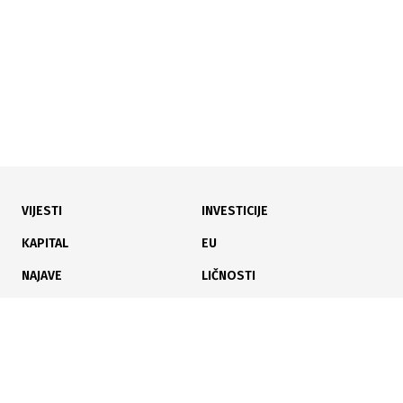
22.10.2015
VIJESTI
INVESTICIJE
Ovih pet stvari poboljšava pamćenje
KAPITAL
EU
NAJAVE
LIČNOSTI
KARIJERA
PAUZA
ANALIZE