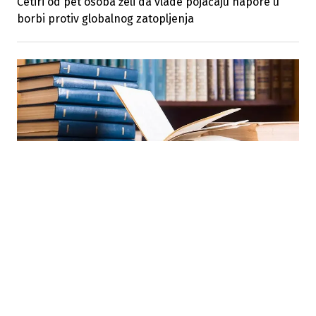
Četiri od pet osoba želi da vlade pojačaju napore u
borbi protiv globalnog zatopljenja
21.11.2020
Potraga u stilu Sherlocka Holmesa za knjigom od 3,7
miliona dolara