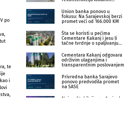
puteva
Union banka ponovo u
fokusu: Na Sarajevskoj berzi
IV po
promet veći od 166.000 KM
Šta se koristi u pećima
va,
Cementare Kakanj i jesu li
tut
tačne tvrdnje o spaljivanju
otpada
Cementara Kakanj odgovara
održivim ulaganjima i
transparentnim poslovanjem
ra, te
ije
Privredna banka Sarajevo
kao i
ponovo predvodila promet
na SASE
lovi
stva,
Najprofitabilnije građevinske
firme u BiH: Potpuno nova
lista lidera
Veliki preokret među
građevinskim gigantima: