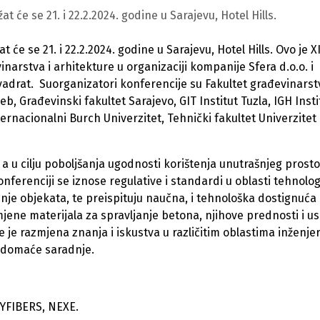
 će se 21. i 22.2.2024. godine u Sarajevu, Hotel Hills.
t će se 21. i 22.2.2024. godine u Sarajevu, Hotel Hills. Ovo je X
narstva i arhitekture u organizaciji kompanije Sfera d.o.o. i
adrat. Suorganizatori konferencije su Fakultet građevinarst
eb, Građevinski fakultet Sarajevo, GIT Institut Tuzla, IGH Insti
ernacionalni Burch Univerzitet, Tehnički fakultet Univerzitet
a u cilju poboljšanja ugodnosti korištenja unutrašnjeg prosto
nferenciji se iznose regulative i standardi u oblasti tehnolog
je objekata, te preispituju naučna, i tehnološka dostignuća 
jene materijala za spravljanje betona, njihove prednosti i us
e je razmjena znanja i iskustva u različitim oblastima inženjer
 domaće saradnje.
YFIBERS, NEXE.