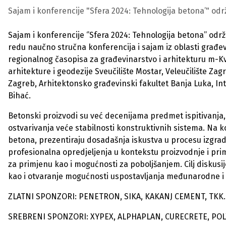
Sajam i konferencije "Sfera 2024: Tehnologija betona’" održat
Sajam i konferencije ‘’Sfera 2024: Tehnologija betona’’ održa
redu naučno stručna konferencija i sajam iz oblasti građevi
regionalnog časopisa za građevinarstvo i arhitekturu m-Kv
arhitekture i geodezije Sveučilište Mostar, Veleučilište Zagr
Zagreb, Arhitektonsko građevinski fakultet Banja Luka, Int
Bihać.
Betonski proizvodi su već decenijama predmet ispitivanja, 
ostvarivanja veće stabilnosti konstruktivnih sistema. Na ko
betona, prezentiraju dosadašnja iskustva u procesu izgradn
profesionalna opredjeljenja u kontekstu proizvodnje i prim
za primjenu kao i mogućnosti za poboljšanjem. Cilj diskusij
kao i otvaranje mogućnosti uspostavljanja međunarodne i
ZLATNI SPONZORI:
PENETRON,
SIKA, KAKANJ CEMENT, TKK.
SREBRENI SPONZORI: XYPEX, ALPHAPLAN, CURECRETE, POL