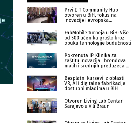
Prvi EIT Community Hub
otvoren u BiH, fokus na
inovacije i evropska
partnerstva
FabMobile turneja u BiH: Više
od 500 učenika prošlo kroz
obuku tehnologije budućnosti
Pokrenuta IP Klinika za
zaštitu inovacija i brendova
malih i srednjih preduzeća u
BiH
Besplatni kursevi iz oblasti
VR, AI i digitalne fabrikacije
dostupni mladima u BiH
Otvoren Living Lab Centar
Sarajevo u Vili Braun
Otvara se Living Lab Centar
Sarajevo