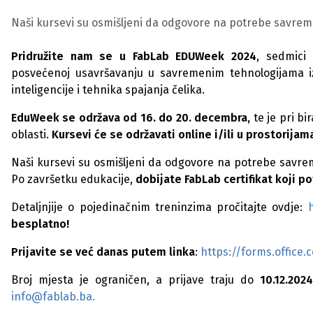
Naši kursevi su osmišljeni da odgovore na potrebe savrem
Pridružite nam se u FabLab EDUWeek 2024
, sedmici
posvećenoj usavršavanju u savremenim tehnologijama iz 
inteligencije i tehnika spajanja čelika.
EduWeek se održava od 16. do 20. decembra,
te je pri bi
oblasti.
Kursevi će se održavati online i/ili u prostorija
Naši kursevi su osmišljeni da odgovore na potrebe savre
Po završetku edukacije,
dobijate FabLab certifikat koji p
Detaljnjije o pojedinačnim treninzima pročitajte ovdje:
h
besplatno!
Prijavite se već danas putem linka
:
https://forms.offic
Broj mjesta je ograničen, a prijave traju do
10.12.2024
info@fablab.ba.