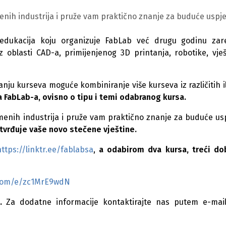
enih industrija i pruže vam praktično znanje za buduće uspj
 edukacija koju organizuje FabLab već drugu godinu za
oblasti CAD-a, primijenjenog 3D printanja, robotike, vje
ranju kurseva moguće kombiniranje više kurseva iz različitih ili
ma FabLab-a, ovisno o tipu i temi odabranog kursa.
menih industrija i pruže vam praktično znanje za buduće us
otvrđuje vaše novo stečene vještine.
ttps://linktr.ee/fablabsa
,
a odabirom dva kursa, treći do
e.com/e/zc1MrE9wdN
.
Za dodatne informacije kontaktirajte nas putem e-mai