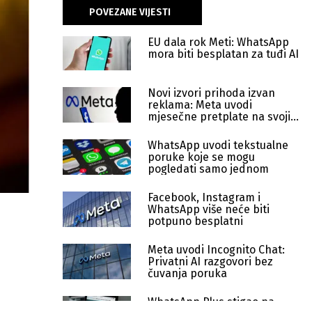
POVEZANE VIJESTI
EU dala rok Meti: WhatsApp
mora biti besplatan za tuđi AI
Novi izvori prihoda izvan
reklama: Meta uvodi
mjesečne pretplate na svojim
aplikacijama
WhatsApp uvodi tekstualne
poruke koje se mogu
pogledati samo jednom
Facebook, Instagram i
WhatsApp više neće biti
potpuno besplatni
Meta uvodi Incognito Chat:
Privatni AI razgovori bez
čuvanja poruka
WhatsApp Plus stigao na