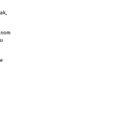
ak,
ranom
gu
me