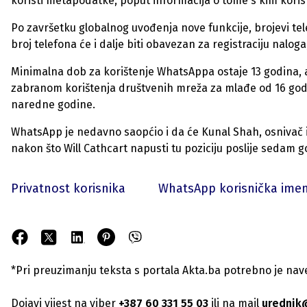
koristi metapodatke, poput informacija o tome s kim korisn
Po završetku globalnog uvođenja nove funkcije, brojevi tel
broj telefona će i dalje biti obavezan za registraciju nalo
Minimalna dob za korištenje WhatsAppa ostaje 13 godina, 
zabranom korištenja društvenih mreža za mlađe od 16 godin
naredne godine.
WhatsApp je nedavno saopćio i da će Kunal Shah, osnivač i
nakon što Will Cathcart napusti tu poziciju poslije sedam g
Privatnost korisnika
WhatsApp korisnička ime
*Pri preuzimanju teksta s portala Akta.ba potrebno je navest
Dojavi vijest na viber
+387 60 331 55 03
ili na mail
urednik