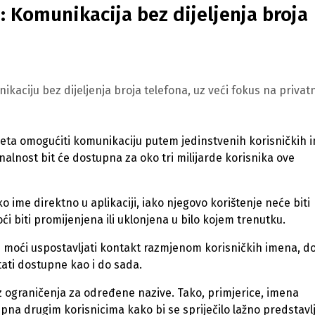
 Komunikacija bez dijeljenja broja
ciju bez dijeljenja broja telefona, uz veći fokus na privat
eta omogućiti komunikaciju putem jedinstvenih korisničkih 
lnost bit će dostupna za oko tri milijarde korisnika ove
o ime direktno u aplikaciji, iako njegovo korištenje neće biti
 biti promijenjena ili uklonjena u bilo kojem trenutku.
će moći uspostavljati kontakt razmjenom korisničkih imena, d
tati dostupne kao i do sada.
z ograničenja za određene nazive. Tako, primjerice, imena
tupna drugim korisnicima kako bi se spriječilo lažno predstavl