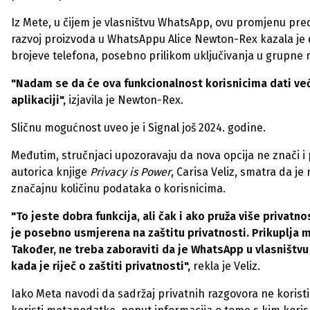
Iz Mete, u čijem je vlasništvu WhatsApp, ovu promjenu pred
razvoj proizvoda u WhatsAppu Alice Newton-Rex kazala je da s
brojeve telefona, posebno prilikom uključivanja u grupne 
"Nadam se da će ova funkcionalnost korisnicima dati veću
aplikaciji",
izjavila je Newton-Rex.
Sličnu mogućnost uveo je i Signal još 2024. godine.
Međutim, stručnjaci upozoravaju da nova opcija ne znači i 
autorica knjige
Privacy is Power
, Carisa Veliz, smatra da je 
značajnu količinu podataka o korisnicima.
"To jeste dobra funkcija, ali čak i ako pruža više privatn
je posebno usmjerena na zaštitu privatnosti. Prikuplja
Također, ne treba zaboraviti da je WhatsApp u vlasništv
kada je riječ o zaštiti privatnosti",
rekla je Veliz.
Iako Meta navodi da sadržaj privatnih razgovora ne koristi