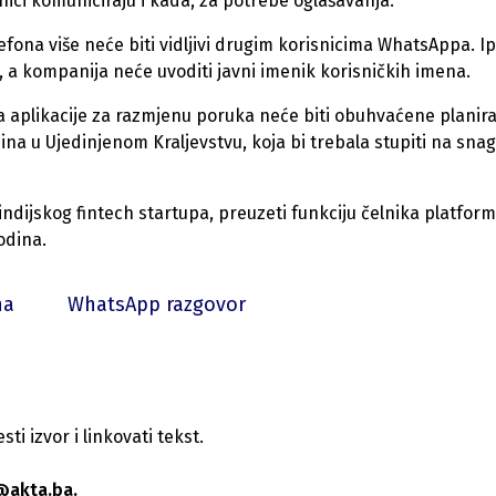
ici komuniciraju i kada, za potrebe oglašavanja.
efona više neće biti vidljivi drugim korisnicima WhatsAppa. Ip
ga, a kompanija neće uvoditi javni imenik korisničkih imena.
a aplikacije za razmjenu poruka neće biti obuhvaćene plani
a u Ujedinjenom Kraljevstvu, koja bi trebala stupiti na sna
ndijskog fintech startupa, preuzeti funkciju čelnika platfor
odina.
na
WhatsApp razgovor
i izvor i linkovati tekst.
@akta.ba.