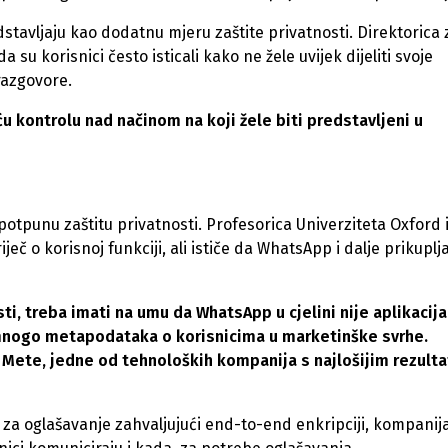
stavljaju kao dodatnu mjeru zaštite privatnosti. Direktorica 
u korisnici često isticali kako ne žele uvijek dijeliti svoje
razgovore.
 kontrolu nad načinom na koji žele biti predstavljeni u
potpunu zaštitu privatnosti. Profesorica Univerziteta Oxford 
riječ o korisnoj funkciji, ali ističe da WhatsApp i dalje prikuplj
osti, treba imati na umu da WhatsApp u cjelini nije aplikacija
 mnogo metapodataka o korisnicima u marketinške svrhe.
u Mete, jedne od tehnoloških kompanija s najlošijim rezult
 za oglašavanje zahvaljujući end-to-end enkripciji, kompanij