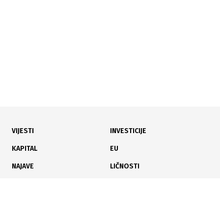
svaki slajd
VIJESTI
INVESTICIJE
30.06.2026
|
NOVI OBLIK KOMUNIKACIJE
KAPITAL
EU
WhatsApp uvodi korisnička imena: Komunikacija bez
NAJAVE
LIČNOSTI
dijeljenja broja telefona
KARIJERA
PAUZA
ANALIZE