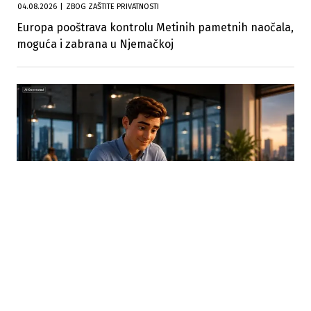
04.08.2026
|
ZBOG ZAŠTITE PRIVATNOSTI
Europa pooštrava kontrolu Metinih pametnih naočala,
moguća i zabrana u Njemačkoj
03.08.2026
|
TRANSPARENTNOST UMJETNE INTELIGENCIJE
Od sada obavezne oznake za AI sadržaj: Nova pravila
EU stupila na snagu