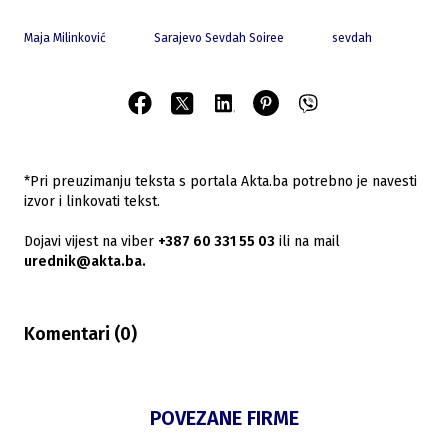
Maja Milinković
Sarajevo Sevdah Soiree
sevdah
*Pri preuzimanju teksta s portala Akta.ba potrebno je navesti
izvor i linkovati tekst.
Dojavi vijest na viber
+387 60 331 55 03
ili na mail
urednik@akta.ba.
Komentari (
0
)
POVEZANE FIRME