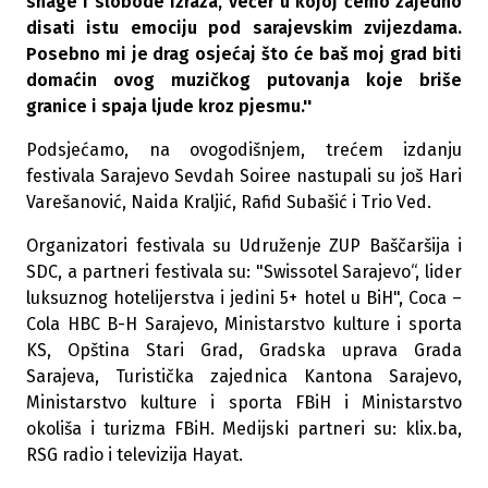
snage i slobode izraza, večer u kojoj ćemo zajedno
disati istu emociju pod sarajevskim zvijezdama.
Posebno mi je drag osjećaj što će baš moj grad biti
domaćin ovog muzičkog putovanja koje briše
granice i spaja ljude kroz pjesmu.''
Podsjećamo, na ovogodišnjem, trećem izdanju
festivala Sarajevo Sevdah Soiree nastupali su još Hari
Varešanović, Naida Kraljić, Rafid Subašić i Trio Ved.
Organizatori festivala su Udruženje ZUP Baščaršija i
SDC, a partneri festivala su: "Swissotel Sarajevo“, lider
luksuznog hotelijerstva i jedini 5+ hotel u BiH", Coca –
Cola HBC B-H Sarajevo, Ministarstvo kulture i sporta
KS, Opština Stari Grad, Gradska uprava Grada
Sarajeva, Turistička zajednica Kantona Sarajevo,
Ministarstvo kulture i sporta FBiH i Ministarstvo
okoliša i turizma FBiH. Medijski partneri su: klix.ba,
RSG radio i televizija Hayat.