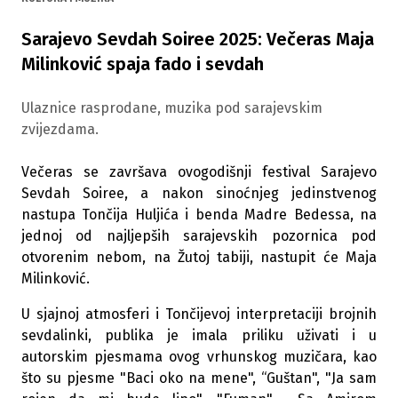
Sarajevo Sevdah Soiree 2025: Večeras Maja
Milinković spaja fado i sevdah
Ulaznice rasprodane, muzika pod sarajevskim
zvijezdama.
Večeras se završava ovogodišnji festival Sarajevo
Sevdah Soiree, a nakon sinoćnjeg jedinstvenog
nastupa Tončija Huljića i benda Madre Bedessa, na
jednoj od najljepših sarajevskih pozornica pod
otvorenim nebom, na Žutoj tabiji, nastupit će Maja
Milinković.
U sjajnoj atmosferi i Tončijevoj interpretaciji brojnih
sevdalinki, publika je imala priliku uživati i u
autorskim pjesmama ovog vrhunskog muzičara, kao
što su pjesme "Baci oko na mene", “Guštan", "Ja sam