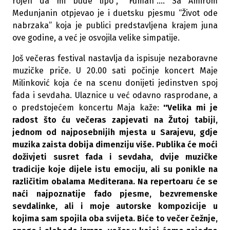
rojen da mi bude lipo", "Fuman"…. Sa Amirom
Medunjanin otpjevao je i duetsku pjesmu “Život ode
nabrzaka” koja je publici predstavljena krajem juna
ove godine, a već je osvojila velike simpatije.
Još večeras festival nastavlja da ispisuje nezaboravne
muzičke priče. U 20.00 sati počinje koncert Maje
Milinković koja će na scenu donijeti jedinstven spoj
fada i sevdaha. Ulaznice u već odavno rasprodane, a
o predstojećem koncertu Maja kaže:
''Velika mi je
radost što ću večeras zapjevati na Žutoj tabiji,
jednom od najposebnijih mjesta u Sarajevu, gdje
muzika zaista dobija dimenziju više. Publika će moći
doživjeti susret fada i sevdaha, dvije muzičke
tradicije koje dijele istu emociju, ali su ponikle na
različitim obalama Mediterana. Na repertoaru će se
naći najpoznatije fado pjesme, bezvremenske
sevdalinke, ali i moje autorske kompozicije u
kojima sam spojila oba svijeta. Biće to večer čežnje,