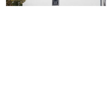
28.05.2026
|
KULTURNI DOGAĐAJ
Premijera predstave "Sarajevo - grad od snova" 4.
juna u Pozorištu mladih