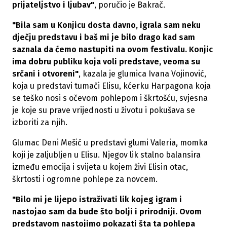
prijateljstvo i ljubav"
, poručio je Bakrač.
"Bila sam u Konjicu dosta davno, igrala sam neku
dječju predstavu i baš mi je bilo drago kad sam
saznala da ćemo nastupiti na ovom festivalu. Konjic
ima dobru publiku koja voli predstave, veoma su
srčani i otvoreni"
, kazala je glumica Ivana Vojinović,
koja u predstavi tumači Elisu, kćerku Harpagona koja
se teško nosi s očevom pohlepom i škrtošću, svjesna
je koje su prave vrijednosti u životu i pokušava se
izboriti za njih.
Glumac Deni Mešić u predstavi glumi Valeria, momka
koji je zaljubljen u Elisu. Njegov lik stalno balansira
između emocija i svijeta u kojem živi Elisin otac,
škrtosti i ogromne pohlepe za novcem.
"Bilo mi je lijepo istraživati lik kojeg igram i
nastojao sam da bude što bolji i prirodniji. Ovom
predstavom nastojimo pokazati šta ta pohlepa