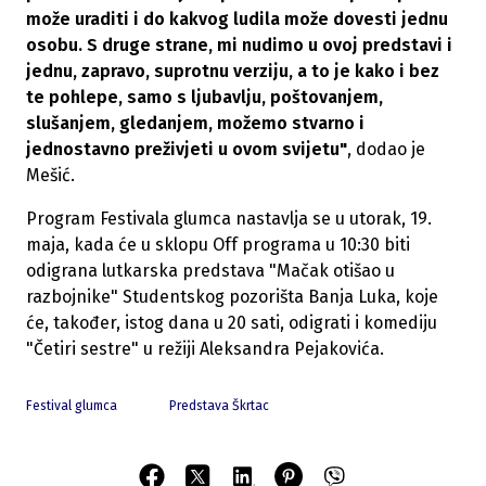
može uraditi i do kakvog ludila može dovesti jednu
osobu. S druge strane, mi nudimo u ovoj predstavi i
jednu, zapravo, suprotnu verziju, a to je kako i bez
te pohlepe, samo s ljubavlju, poštovanjem,
slušanjem, gledanjem, možemo stvarno i
jednostavno preživjeti u ovom svijetu"
, dodao je
Mešić.
Program Festivala glumca nastavlja se u utorak, 19.
maja, kada će u sklopu Off programa u 10:30 biti
odigrana lutkarska predstava "Mačak otišao u
razbojnike" Studentskog pozorišta Banja Luka, koje
će, također, istog dana u 20 sati, odigrati i komediju
"Četiri sestre" u režiji Aleksandra Pejakovića.
Festival glumca
Predstava Škrtac