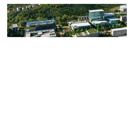
25.07.2026
|
ODLUKA O KVADRANTU C
Pred vijećnicima plan koji mijenja Marijin Dvor: Šta se
sve planira graditi?