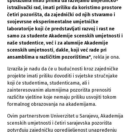
sporazuma imati priliku da razvijamo umjetničko-
istraživački rad, imati priliku da koristimo prostore
četiri pozorišta, da zajednički od njih stvaramo i
svojevrsne eksperimentalne umjetničke
laboratorije koji će predstavljati razvoj i rast ne
samo za studente Akademije scenskih umjetnosti i
naše studentice, već i za alumnije Akademije
scenskih umjetnosti, dakle, koji već rade pri
ansamblima u različitim pozorištima"
, rekla je ona.
Izrazila je nadu da će u budućnosti kroz zajedničke
projekte imati priliku dovoditi i svjetske stručnjake
koji će studentima, studenticama, ali i
zainteresovanim alumnijima pozorišta prenositi
različite vještine koje nemaju priliku usvojiti tokom
formalnog obrazovanja na akademijama.
Ovim partnerstvom Univerzitet u Sarajevu, Akademija
scenskih umjetnosti i četiri sarajevska pozorišta
potvrđuju zajedničku opredijeljenost unapređenju