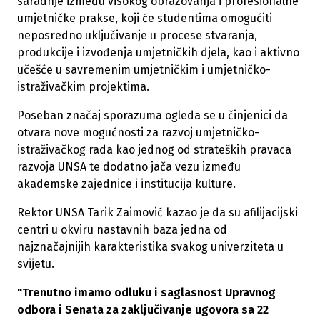
saradnje između visokog obrazovanja i profesionalne
umjetničke prakse, koji će studentima omogućiti
neposredno uključivanje u procese stvaranja,
produkcije i izvođenja umjetničkih djela, kao i aktivno
učešće u savremenim umjetničkim i umjetničko-
istraživačkim projektima.
Poseban značaj sporazuma ogleda se u činjenici da
otvara nove mogućnosti za razvoj umjetničko-
istraživačkog rada kao jednog od strateških pravaca
razvoja UNSA te dodatno jača vezu između
akademske zajednice i institucija kulture.
Rektor UNSA Tarik Zaimović kazao je da su afilijacijski
centri u okviru nastavnih baza jedna od
najznačajnijih karakteristika svakog univerziteta u
svijetu.
"Trenutno imamo odluku i saglasnost Upravnog
odbora i Senata za zaključivanje ugovora sa 22