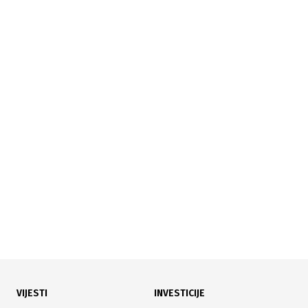
04.08.2026
|
NOVA CESTOVNA INVESTICIJA
Nastavlja se gradnja ratnog puta Igman: Osigurana
sredstva za novih 6,5 kilometara
VIJESTI
INVESTICIJE