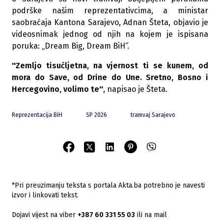
podrške našim reprezentativcima, a ministar
saobraćaja Kantona Sarajevo, Adnan Šteta, objavio je
videosnimak jednog od njih na kojem je ispisana
poruka: „Dream Big, Dream BiH“.
''Zemljo tisućljetna, na vjernost ti se kunem, od
mora do Save, od Drine do Une. Sretno, Bosno i
Hercegovino, volimo te''
, napisao je Šteta.
Reprezentacija BiH
SP 2026
tramvaj Sarajevo
*Pri preuzimanju teksta s portala Akta.ba potrebno je navesti
izvor i linkovati tekst.
Dojavi vijest na viber
+387 60 331 55 03
ili na mail