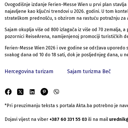
Ovogodišnje izdanje Ferien-Messe Wien u prvi plan stavlja o
najavljene kao ključni trendovi u 2026. godini. U tom kon
strateškom prednošću, s obzirom na rastuću potražnju za a
Sajam okuplja više od 800 izlagača iz više od 70 zemalja, a
pozornici ReiseArena, namijenjenoj promociji turističkih des
Ferien-Messe Wien 2026 i ove godine se održava uporedo s
svakog dana od 10 do 18 sati, dok je posljednjeg dana, u ne
Hercegovina turizam
Sajam turizma Beč
*Pri preuzimanju teksta s portala Akta.ba potrebno je navest
Dojavi vijest na viber
+387 60 331 55 03
ili na mail
urednik