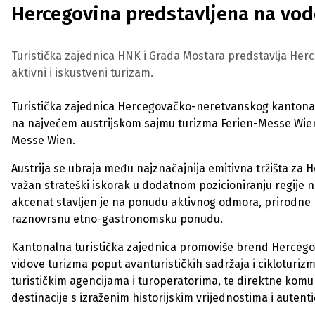
Hercegovina predstavljena na vo
Turistička zajednica HNK i Grada Mostara predstavlja Herc
aktivni i iskustveni turizam.
Turistička zajednica Hercegovačko-neretvanskog kantona,
na najvećem austrijskom sajmu turizma Ferien-Messe Wien 2
Messe Wien.
Austrija se ubraja među najznačajnija emitivna tržišta za
važan strateški iskorak u dodatnom pozicioniranju regij
akcenat stavljen je na ponudu aktivnog odmora, prirodne po
raznovrsnu etno-gastronomsku ponudu.
Kantonalna turistička zajednica promoviše brend Hercegov
vidove turizma poput avanturističkih sadržaja i cikloturizm
turističkim agencijama i turoperatorima, te direktne komunik
destinacije s izraženim historijskim vrijednostima i autent