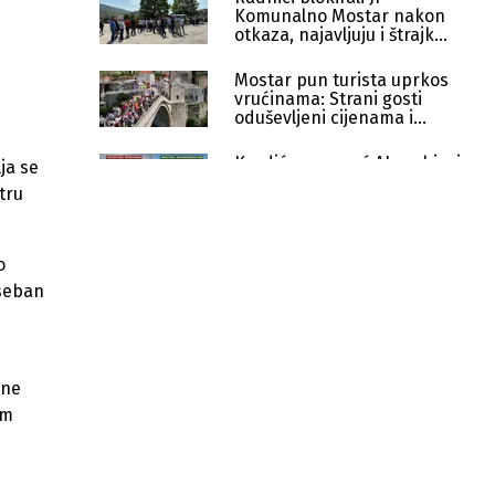
Komunalno Mostar nakon
otkaza, najavljuju i štrajk
glađu
Mostar pun turista uprkos
vrućinama: Strani gosti
oduševljeni cijenama i
kulturom
Kordić uz pomoć AI-a objavio
ja se
kako bi mogla izgledati
tru
deponija nakon sanacije
Mostarske rukotvorine drže cijenu
uprkos sporijem startu sezone
o
oseban
Mostar traži istragu požara na
Uboraku i mjerenja zagađenja,
planira novu deponiju
čne
Mostar Bus podigao kredit od 2,2
miliona KM za kupovinu 10 CNG
im
autobusa i digitalizaciju
Mostar Summer Fest počinje večeras:
Zoster i Devito otvaraju, Dubioza