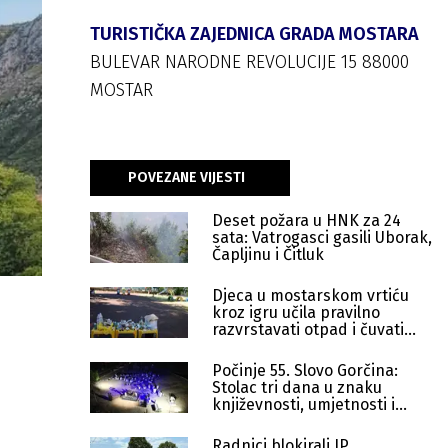
TURISTIČKA ZAJEDNICA GRADA MOSTARA
BULEVAR NARODNE REVOLUCIJE 15 88000
MOSTAR
POVEZANE VIJESTI
Deset požara u HNK za 24
sata: Vatrogasci gasili Uborak,
Čapljinu i Čitluk
Djeca u mostarskom vrtiću
kroz igru učila pravilno
razvrstavati otpad i čuvati
okoliš
Počinje 55. Slovo Gorčina:
Stolac tri dana u znaku
književnosti, umjetnosti i
muzike
Radnici blokirali JP