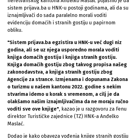
neretvanskog kantona Anđelko Maslać pojasnio je da
sistem prijava.ba u HNK-u postoji godinama, ali da su
iznajmljivači do sada paralelno morali voditi
evidenciju domaćih i stranih gostiju u papirnom
obliku.
"Sistem prijava.ba egzistira u HNK-u već dugi niz
godina, ali se uz njega usporedno morala voditi
knjiga domaćih gostiju i knjiga stranih gostiju.
Knjiga domaćih gostiju zbog takvog propisa našeg
zakonodavstva, a knjiga stranih gostiju zbog
Agencije za strance. Izmjenama i dopunama Zakona
o turizmu u našem kantonu 2022. godine s nekim
stvarima idemo u korak s vremenom, a cilj je da
olakšamo našim iznajmljivačima da ne moraju ručno
voditi sve ove knjige"
, kazao je u razgovoru za Fenu
direktor Turističke zajednice (TZ) HNK-a Anđelko
Maslać.
Dodao je kako obaveza vođenja knjige stranih gostiju