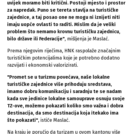
uvijek moramo biti kritični. Postoji mjesto i prostor
za napredak. Puno se tereta stavlja na turističke
zajednice, a taj posao one ne mogu ni iznijeti niti
imaju uopće ovlasti to raditi. Mislim da je veliki
problem što nemamo krovnu turističku zajednicu,
bilo države ili Federacije"
, mišljenja je Maslać.
Prema njegovim riječima, HNK raspolaže značajnim
turističkim potencijalima koje je potrebno dodatno
razvijati i ekonomski valorizirati.
"Promet se u turizmu povećava, naše lokalne
turističke zajednice više prihoduju sredstava,
imamo dobru komunikaciju i saradnju te se nadam
kada sve jedinice lokalne samouprave osnuju svoje
TZ-ove, možemo pokazati koliko smo važna i dobra
destinacija, da smo destinacija koja itekako ima
što pokazati"
, ističe Maslać.
Na kraju je poručio da turizam u ovom kantonu više