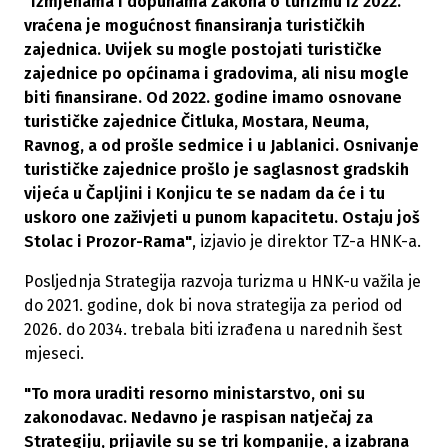
"Izmjenama i dopunama Zakona o turizmu iz 2022.
vraćena je mogućnost finansiranja turističkih
zajednica. Uvijek su mogle postojati turističke
zajednice po općinama i gradovima, ali nisu mogle
biti finansirane. Od 2022. godine imamo osnovane
turističke zajednice Čitluka, Mostara, Neuma,
Ravnog, a od prošle sedmice i u Jablanici. Osnivanje
turističke zajednice prošlo je saglasnost gradskih
vijeća u Čapljini i Konjicu te se nadam da će i tu
uskoro one zaživjeti u punom kapacitetu. Ostaju još
Stolac i Prozor-Rama"
, izjavio je direktor TZ-a HNK-a.
Posljednja Strategija razvoja turizma u HNK-u važila je
do 2021. godine, dok bi nova strategija za period od
2026. do 2034. trebala biti izrađena u narednih šest
mjeseci.
"To mora uraditi resorno ministarstvo, oni su
zakonodavac. Nedavno je raspisan natječaj za
Strategiju, prijavile su se tri kompanije, a izabrana