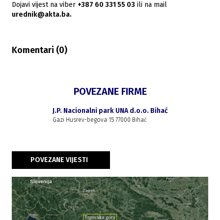
Dojavi vijest na viber
+387 60 331 55 03
ili na mail
urednik@akta.ba.
Komentari (
0
)
POVEZANE FIRME
J.P. Nacionalni park UNA d.o.o. Bihać
Gazi Husrev-begova 15 77000 Bihać
POVEZANE VIJESTI