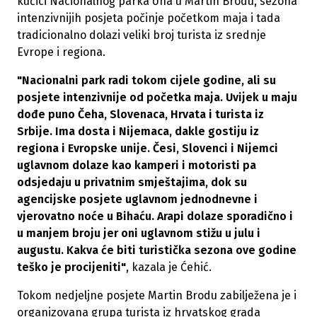
kućici Nacionalnog parka Una u Martin Brodu, sezona
intenzivnijih posjeta počinje početkom maja i tada
tradicionalno dolazi veliki broj turista iz srednje
Evrope i regiona.
"Nacionalni park radi tokom cijele godine, ali su
posjete intenzivnije od početka maja. Uvijek u maju
dođe puno Čeha, Slovenaca, Hrvata i turista iz
Srbije. Ima dosta i Nijemaca, dakle gostiju iz
regiona i Evropske unije. Česi, Slovenci i Nijemci
uglavnom dolaze kao kamperi i motoristi pa
odsjedaju u privatnim smještajima, dok su
agencijske posjete uglavnom jednodnevne i
vjerovatno noće u Bihaću. Arapi dolaze sporadično i
u manjem broju jer oni uglavnom stižu u julu i
augustu. Kakva će biti turistička sezona ove godine
teško je procijeniti"
, kazala je Ćehić.
Tokom nedjeljne posjete Martin Brodu zabilježena je i
organizovana grupa turista iz hrvatskog grada