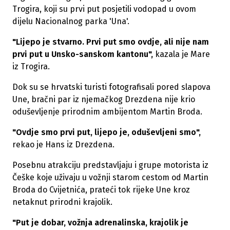
Trogira, koji su prvi put posjetili vodopad u ovom
dijelu Nacionalnog parka 'Una'.
"Lijepo je stvarno. Prvi put smo ovdje, ali nije nam
prvi put u Unsko-sanskom kantonu",
kazala je Mare
iz Trogira.
Dok su se hrvatski turisti fotografisali pored slapova
Une, bračni par iz njemačkog Drezdena nije krio
oduševljenje prirodnim ambijentom Martin Broda.
"Ovdje smo prvi put, lijepo je, oduševljeni smo",
rekao je Hans iz Drezdena.
Posebnu atrakciju predstavljaju i grupe motorista iz
Češke koje uživaju u vožnji starom cestom od Martin
Broda do Cvijetnića, prateći tok rijeke Une kroz
netaknut prirodni krajolik.
"Put je dobar, vožnja adrenalinska, krajolik je