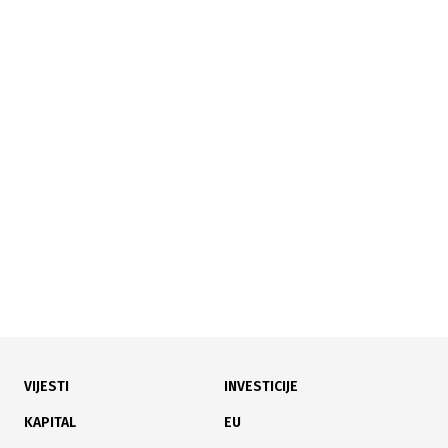
16.06.2026
|
ZAŠTITA PRIRODNIH BOGATSTAVA
Vlada FBiH izdvaja 700.000 KM za rad i funkcionisanje
Nacionalnog parka Una
VIJESTI
INVESTICIJE
16.05.2026
|
ZAŠTITA OKOLIŠA BEZ PODRŠKE
KAPITAL
EU
NP Una alarmira nadležne: Devastacija zaštićenih