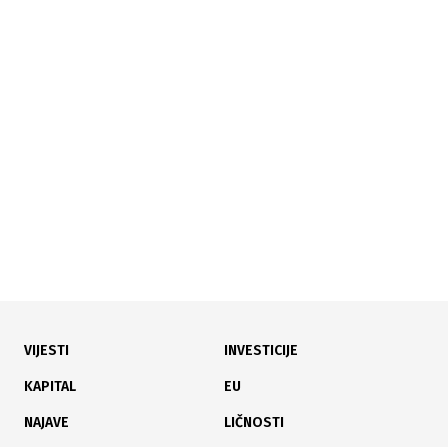
04.08.2026
|
NAJAVLJENI PROTESTI
Rudari Kaknja ne prekidaju neposluh bez
zdravstvenog osiguranja
VIJESTI
INVESTICIJE
02.08.2026
|
ZAŠTITA OKOLIŠA I VODA
KAPITAL
EU
Utvrđen uzrok pomora ribe: Institucije nastavljaju
NAJAVE
LIČNOSTI
aktivnosti protiv HE Ulog