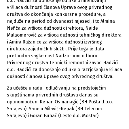
d.d. Hadžići za donošenje odluke o imenovanju
vršilaca dužnosti članova Uprave ovog privrednog
društva do okončanja konkursne procedure, a
najduže na period od dvanaest mjeseci, i to Almina
Nefića za vršioca dužnosti direktora, Naide
Mulaomerović za vršioca dužnosti tehničkog direktora
i Amira Ražanice za vršioca dužnosti izvršnog
direktora zajedničkih službi. Prije toga je data
prethodna saglasnost Nadzornom odboru
Privrednog društva Tehnički remontni zavod Hadžići
d.d. Hadžići za donošenje odluke o razrješenju vršilaca
dužnosti članova Uprave ovog privrednog društva.
Za učešće u radu i odlučivanju na predstojećim
skupštinama privrednih društava danas su
opunomooćeni Kenan Osmanagić (BH Pošta d.o.o.
Sarajevo), Sanela Milavić-Repak (BH Telecom
Sarajevo) i Goran Buhač (Ceste d.d. Mostar).