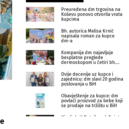
Preuređena dm trgovina na
Koševu ponovo otvorila vrata
kupcima
Bh. autorica Melisa Krnić
napisala roman za kupce
dm-a
Kompanija dm najavljuje
besplatne preglede
dermoskopom u četiri bh.
grada
Dvije decenije uz kupce i
zajednicu: dm slavi 20 godina
poslovanja u BiH
Obavještenje za kupce: dm
povlači proizvod za bebe koji
se prodaje na tržištu u BiH
Kiseljak: U Retail park Pointu
ve
otvorena dm trgovina