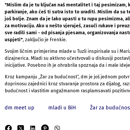
"Mislim da je tu ključan naš mentalitet i taj pesimizam, k
parkiranje, ako ćeš ti sutra isto to uraditi. Mislim da su 
još bolje. Znam da je lako upasti u tu rupu pesimizma, ali
za motivaciju. Ako u nešto vjeruješ, zasuči rukave i preu
sve radili sami - od pisanja pjesama, organizovanja nastu
uspjeti"
, zaključio je Frenkie.
Svojim ličnim primjerima mlade u Tuzli inspirisale su i Mari
dizajnerica. Mladi su aktivno učestvovali u diskusiji postavlj
inicijative. Posebno ih je ohrabrila spoznaja da i male ide
Kroz kampanju „Žar za budućnost“, dm je još jednom potvr
doprinosu zajednici kroz stvaranje prostora za dijalog, raz
budućnost i vlastitim angažmanom rasplamsavati pozitivn
dm meet up
mladi u BiH
Žar za budućnos