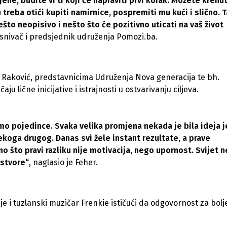
e, budite vi ti koji će napraviti prvi korak. Možete krenut
treba otići kupiti namirnice, pospremiti mu kući i slično. T
ešto neopisivo i nešto što će pozitivno uticati na vaš život
 osnivač i predsjednik udruženja Pomozi.ba.
om Raković, predstavnicima Udruženja Nova generacija te bh.
lične inicijative i istrajnosti u ostvarivanju ciljeva.
mo pojedince. Svaka velika promjena nekada je bila ideja 
koga drugog. Danas svi žele instant rezultate, a prave
 što pravi razliku nije motivacija, nego upornost. Svijet n
 stvore“
, naglasio je Feher.
 i tuzlanski muzičar Frenkie ističući da odgovornost za bolj