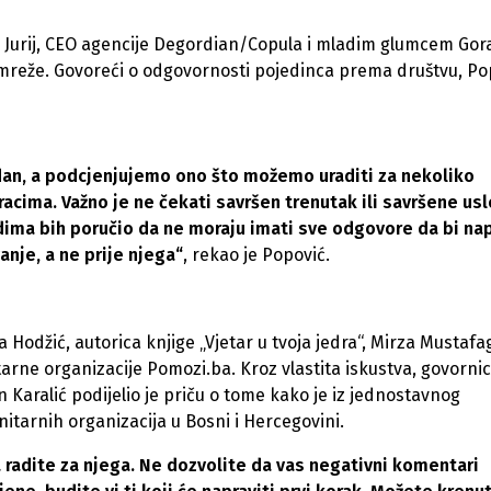
om Jurij, CEO agencije Degordian/Copula i mladim glumcem Go
 mreže. Govoreći o odgovornosti pojedinca prema društvu, Po
dan, a podcjenjujemo ono što možemo uraditi za nekoliko
cima. Važno je ne čekati savršen trenutak ili savršene usl
ima bih poručio da ne moraju imati sve odgovore da bi nap
nje, a ne prije njega“
, rekao je Popović.
odžić, autorica knjige „Vjetar u tvoja jedra“, Mirza Mustafag
tarne organizacije Pomozi.ba. Kroz vlastita iskustva, govornic
Karalić podijelio je priču o tome kako je iz jednostavnog
itarnih organizacija u Bosni i Hercegovini.
a radite za njega. Ne dozvolite da vas negativni komentari