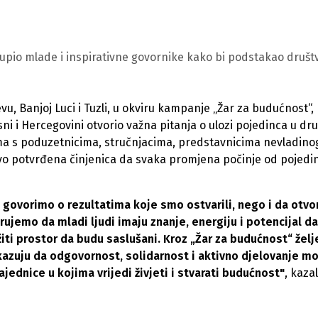
upio mlade i inspirativne govornike kako bi podstakao društ
u, Banjoj Luci i Tuzli, u okviru kampanje „Žar za budućnost“,
i Hercegovini otvorio važna pitanja o ulozi pojedinca u dru
jama s poduzetnicima, stručnjacima, predstavnicima nevladino
stvo potvrđena činjenica da svaka promjena počinje od pojedi
 govorimo o rezultatima koje smo ostvarili, nego i da otv
jemo da mladi ljudi imaju znanje, energiju i potencijal da
iti prostor da budu saslušani. Kroz „Žar za budućnost“ želje
azuju da odgovornost, solidarnost i aktivno djelovanje m
jednice u kojima vrijedi živjeti i stvarati budućnost"
, kazal