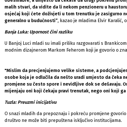
obeshrabre, a umjesto da čekate da drugi pokrenu promjen
malih stvari, da vidite da li nekom penzioneru u haustoru 
osjećaj koji ćete doživjeti u tom trenutku je zasigurno n
generalno u budućnosti“
, kazao je mladima Elvir Karalić,
Banja Luka: Upornost čini razliku
U Banjoj Luci mladi su imali priliku razgovarati s Brankic
modnim dizajnerom Markom Feherom koji je govorio o značaju 
"Mislim da precjenjujemo velike sisteme, a podcjenjuje
osobe koja je odlučila da nešto uradi umjesto da čeka ne
promjene su često spore i nevidljive dok se dešavaju. Ono
mijenjaju oni koji čekaju pravi trenutak, nego oni koji ga
Tuzla: Preuzmi inicijativu
O snazi mladih da prepoznaju i pokreću promjene govorio je
društvo ne može biti prepuštena isključivo institucijama.