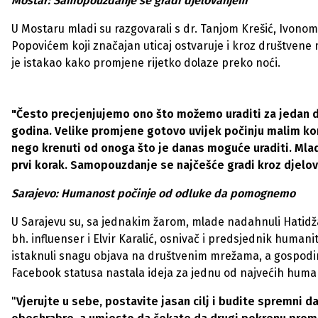
Mostar: Samopouzdanje se gradi djelovanjem
U Mostaru mladi su razgovarali s dr. Tanjom Krešić, Ivon
Popovićem koji značajan uticaj ostvaruje i kroz društvene
je istakao kako promjene rijetko dolaze preko noći.
"Često precjenjujemo ono što možemo uraditi za jedan 
godina. Velike promjene gotovo uvijek počinju malim kora
nego krenuti od onoga što je danas moguće uraditi. Mlad
prvi korak. Samopouzdanje se najčešće gradi kroz djelova
Sarajevo: Humanost počinje od odluke da pomognemo
U Sarajevu su, sa jednakim žarom, mlade nadahnuli Hatidža H
bh. influenser i Elvir Karalić, osnivač i predsjednik humani
istaknuli snagu objava na društvenim mrežama, a gospodin 
Facebook statusa nastala ideja za jednu od najvećih human
"
Vjerujte u sebe, postavite jasan cilj i budite spremni d