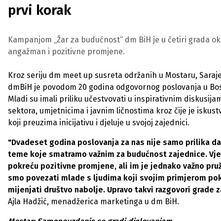
prvi korak
Kampanjom „Žar za budućnost“ dm BiH je u četiri grada ok
angažman i pozitivne promjene.
Kroz seriju dm meet up susreta održanih u Mostaru, Sarajev
dmBiH je povodom 20 godina odgovornog poslovanja u Bosni 
Mladi su imali priliku učestvovati u inspirativnim diskusi
sektora, umjetnicima i javnim ličnostima kroz čije je isku
koji preuzima inicijativu i djeluje u svojoj zajednici.
"Dvadeset godina poslovanja za nas nije samo prilika da
teme koje smatramo važnim za budućnost zajednice. Vjeru
pokreću pozitivne promjene, ali im je jednako važno pruž
smo povezati mlade s ljudima koji svojim primjerom pok
mijenjati društvo nabolje. Upravo takvi razgovori grade za
Ajla Hadžić, menadžerica marketinga u dm BiH.