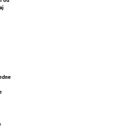
i od
aj
jedne
e
e