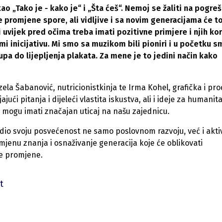
ao „Tako je - kako je“ i „Šta ćeš“. Nemoj se žaliti na pogre
te promjene spore, ali vidljive i sa novim generacijama će to
 uvijek pred očima treba imati pozitivne primjere i njih kor
zmi inicijativu. Mi smo sa muzikom bili pioniri i u početku 
pa do lijepljenja plakata. Za mene je to jedini način kako
zela Šabanović, nutricionistkinja te Irma Kohel, grafička i pr
ajući pitanja i dijeleći vlastita iskustva, ali i ideje za humanit
je mogu imati značajan uticaj na našu zajednicu.
dio svoju posvećenost ne samo poslovnom razvoju, već i akt
mjenu znanja i osnaživanje generacija koje će oblikovati
e promjene.
t