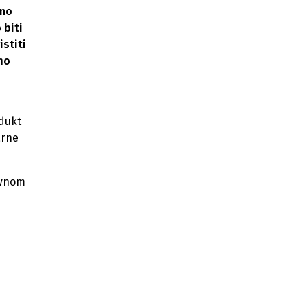
šno
 biti
istiti
smo
odukt
arne
ivnom