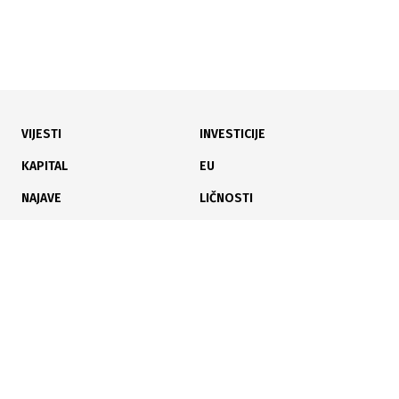
VIJESTI
INVESTICIJE
23.04.2026
|
NA 497 M²
KAPITAL
EU
Kiseljak: U Retail park Pointu otvorena dm trgovina
NAJAVE
LIČNOSTI
KARIJERA
PAUZA
ANALIZE