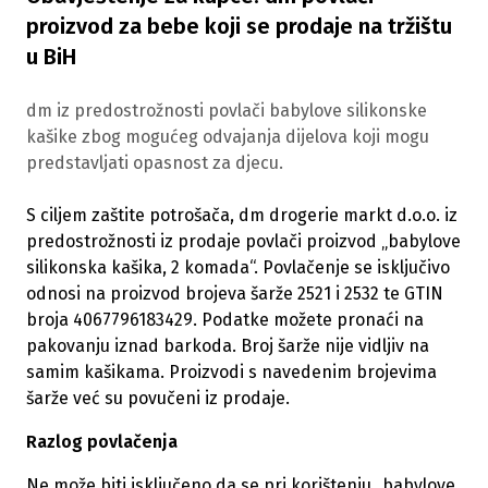
proizvod za bebe koji se prodaje na tržištu
u BiH
dm iz predostrožnosti povlači babylove silikonske
kašike zbog mogućeg odvajanja dijelova koji mogu
predstavljati opasnost za djecu.
S ciljem zaštite potrošača, dm drogerie markt d.o.o. iz
predostrožnosti iz prodaje povlači proizvod „babylove
silikonska kašika, 2 komada“. Povlačenje se isključivo
odnosi na proizvod brojeva šarže 2521 i 2532 te GTIN
broja 4067796183429. Podatke možete pronaći na
pakovanju iznad barkoda. Broj šarže nije vidljiv na
samim kašikama. Proizvodi s navedenim brojevima
šarže već su povučeni iz prodaje.
Razlog povlačenja
Ne može biti isključeno da se pri korištenju „babylove