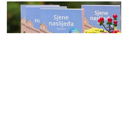
22.07.2026
|
LJETNO ŠTIVO
Bh. autorica Melisa Krnić napisala roman za kupce
dm-a