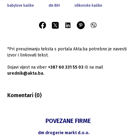
babylove kašike
dm BiH
silikonske kašike
*Pri preuzimanju teksta s portala Akta.ba potrebno je navesti
izvor i linkovati tekst.
Dojavi vijest na viber
+387 60 331 55 03
ili na mail
urednik@akta.ba.
Komentari (
0
)
POVEZANE FIRME
dm drogerie markt d.o.o.