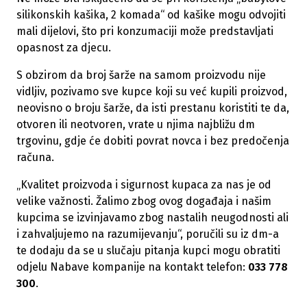
silikonskih kašika, 2 komada“ od kašike mogu odvojiti
mali dijelovi, što pri konzumaciji može predstavljati
opasnost za djecu.
S obzirom da broj šarže na samom proizvodu nije
vidljiv, pozivamo sve kupce koji su već kupili proizvod,
neovisno o broju šarže, da isti prestanu koristiti te da,
otvoren ili neotvoren, vrate u njima najbližu dm
trgovinu, gdje će dobiti povrat novca i bez predočenja
računa.
„Kvalitet proizvoda i sigurnost kupaca za nas je od
velike važnosti. Žalimo zbog ovog događaja i našim
kupcima se izvinjavamo zbog nastalih neugodnosti ali
i zahvaljujemo na razumijevanju“, poručili su iz dm-a
te dodaju da se u slučaju pitanja kupci mogu obratiti
odjelu Nabave kompanije na kontakt telefon:
033 778
300
.