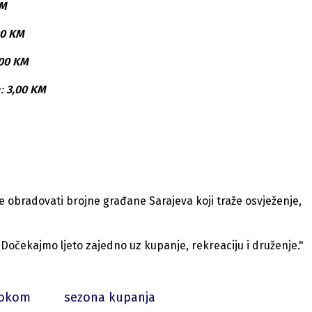
KM
00 KM
,00 KM
a:
3,00 KM
e obradovati brojne građane Sarajeva koji traže osvježenje,
Dočekajmo ljeto zajedno uz kupanje, rekreaciju i druženje."
Lokom
sezona kupanja