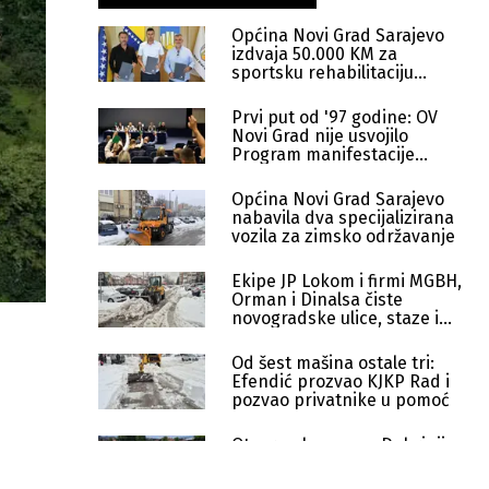
Općina Novi Grad Sarajevo
izdvaja 50.000 KM za
sportsku rehabilitaciju
boračke populacije
Prvi put od '97 godine: OV
Novi Grad nije usvojilo
Program manifestacije
Novogradski dani
Općina Novi Grad Sarajevo
nabavila dva specijalizirana
vozila za zimsko održavanje
Ekipe JP Lokom i firmi MGBH,
Orman i Dinalsa čiste
novogradske ulice, staze i
stepeništa
Od šest mašina ostale tri:
Efendić prozvao KJKP Rad i
pozvao privatnike u pomoć
Otvoren bazen na Dobrinji,
cijene ostale iste