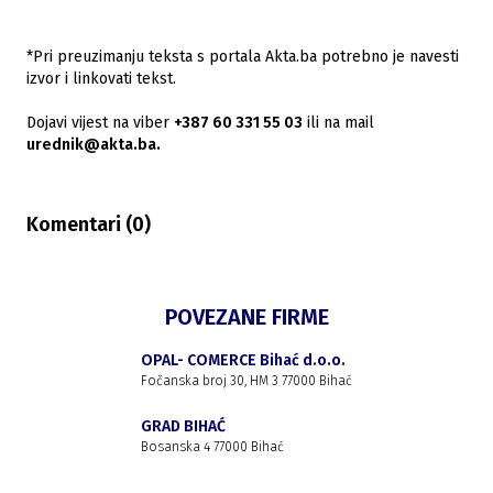
*Pri preuzimanju teksta s portala Akta.ba potrebno je navesti
izvor i linkovati tekst.
Dojavi vijest na viber
+387 60 331 55 03
ili na mail
urednik@akta.ba.
Komentari (
0
)
POVEZANE FIRME
OPAL- COMERCE Bihać d.o.o.
Fočanska broj 30, HM 3 77000 Bihać
GRAD BIHAĆ
Bosanska 4 77000 Bihać