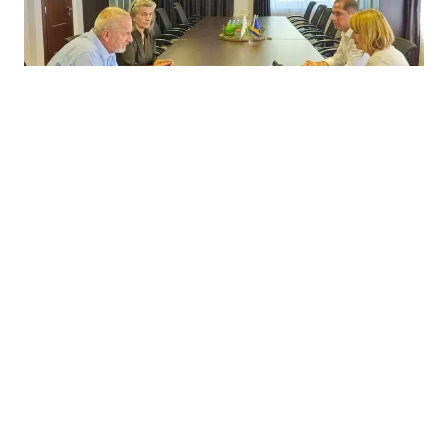
28.07.2026
|
MODERNIZACIJA SPORTSKOG CENTRA
Federalno ministarstvo sufinansira energetsku
obnovu SRC-a "Rifat Zolić - Gero" u Bihaću