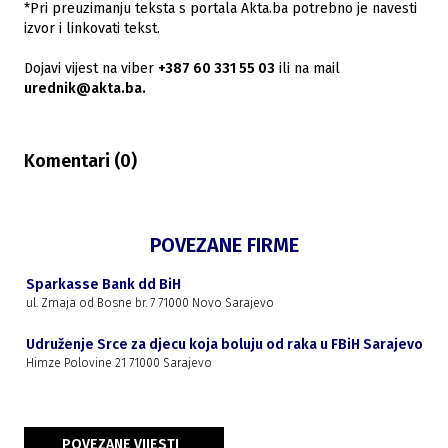
*Pri preuzimanju teksta s portala Akta.ba potrebno je navesti
izvor i linkovati tekst.
Dojavi vijest na viber
+387 60 331 55 03
ili na mail
urednik@akta.ba.
Komentari (
0
)
POVEZANE FIRME
Sparkasse Bank dd BiH
ul. Zmaja od Bosne br. 7 71000 Novo Sarajevo
Udruženje Srce za djecu koja boluju od raka u FBiH Sarajevo
Himze Polovine 21 71000 Sarajevo
POVEZANE VIJESTI