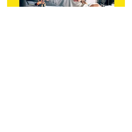
14.01.2026
|
IZDVOJENA SREDSTVA
Tradicionalna podrška Raiffeisen banke za tri
organizacije