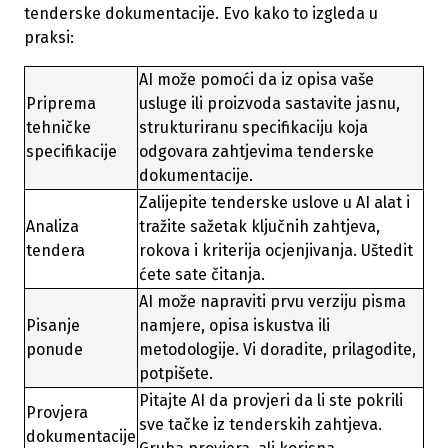
tenderske dokumentacije. Evo kako to izgleda u
praksi:
AI može pomoći da iz opisa vaše
Priprema
usluge ili proizvoda sastavite jasnu,
tehničke
strukturiranu specifikaciju koja
specifikacije
odgovara zahtjevima tenderske
dokumentacije.
Zalijepite tenderske uslove u AI alat i
Analiza
tražite sažetak ključnih zahtjeva,
tendera
rokova i kriterija ocjenjivanja. Uštedit
ćete sate čitanja.
AI može napraviti prvu verziju pisma
Pisanje
namjere, opisa iskustva ili
ponude
metodologije. Vi doradite, prilagodite,
potpišete.
Pitajte AI da provjeri da li ste pokrili
Provjera
sve tačke iz tenderskih zahtjeva.
dokumentacije