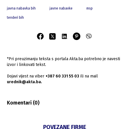
javna nabavka bih
javne nabavke
msp
tenderi bih
*Pri preuzimanju teksta s portala Akta.ba potrebno je navesti
izvor i linkovati tekst.
Dojavi vijest na viber
+387 60 331 55 03
ili na mail
urednik@akta.ba.
Komentari (
0
)
POVEZANE FIRME