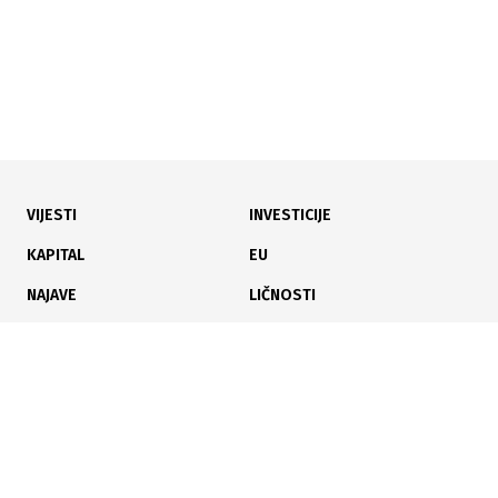
29.01.2013
Fotografija godine BiH prerasta u festival fotografije
VIJESTI
INVESTICIJE
KAPITAL
EU
NAJAVE
LIČNOSTI
KARIJERA
PAUZA
ANALIZE