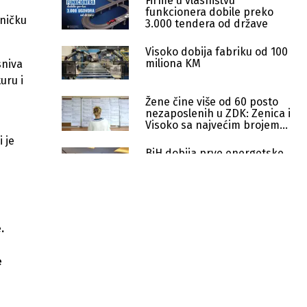
Firme u vlasništvu
funkcionera dobile preko
hničku
3.000 tendera od države
Visoko dobija fabriku od 100
miliona KM
sniva
uru i
Žene čine više od 60 posto
nezaposlenih u ZDK: Zenica i
Visoko sa najvećim brojem
prijava
 je
BiH dobija prve energetske
zajednice: Građani će
zajedno proizvoditi struju
Komunalne takse na
kladionice: Između interesa
gradova i optužbi za "reket"
.
Visoko pod pritiskom kladionica:
e
Grad uvodi nove takse, objekti uz
škole