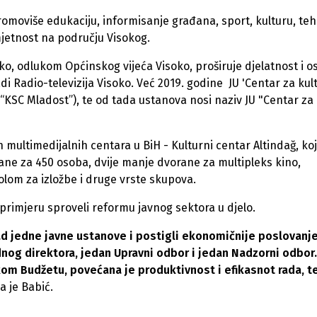
romoviše edukaciju, informisanje građana, sport, kulturu, te
umjetnost na području Visokog.
ko, odlukom Općinskog vijeća Visoko, proširuje djelatnost i o
adi Radio-televizija Visoko. Već 2019. godine JU 'Centar za kult
“KSC Mladost”), te od tada ustanova nosi naziv JU "Centar za
multimedijalnih centara u BiH - Kulturni centar Altindağ, koji
ane za 450 osoba, dvije manje dvorane za multipleks kino,
olom za izložbe i druge vrste skupova.
rimjeru sproveli reformu javnog sektora u djelo.
rad jedne javne ustanove i postigli ekonomičnije poslovanje
dnog direktora, jedan Upravni odbor i jedan Nadzorni odbor.
m Budžetu, povećana je produktivnost i efikasnot rada, t
la je Babić.