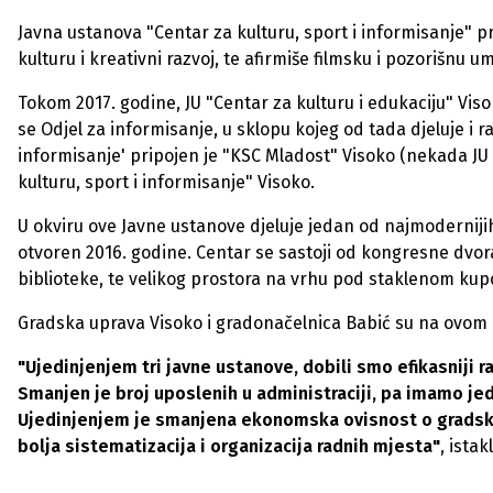
Javna ustanova "Centar za kulturu, sport i informisanje" p
kulturu i kreativni razvoj, te afirmiše filmsku i pozorišnu 
Tokom 2017. godine, JU "Centar za kulturu i edukaciju" Viso
se Odjel za informisanje, u sklopu kojeg od tada djeluje i r
informisanje' pripojen je "KSC Mladost" Visoko (nekada JU 
kulturu, sport i informisanje" Visoko.
U okviru ove Javne ustanove djeluje jedan od najmodernijih 
otvoren 2016. godine. Centar se sastoji od kongresne dvor
biblioteke, te velikog prostora na vrhu pod staklenom kup
Gradska uprava Visoko i gradonačelnica Babić su na ovom p
"Ujedinjenjem tri javne ustanove, dobili smo efikasniji 
Smanjen je broj uposlenih u administraciji, pa imamo je
Ujedinjenjem je smanjena ekonomska ovisnost o gradsko
bolja sistematizacija i organizacija radnih mjesta"
, istak