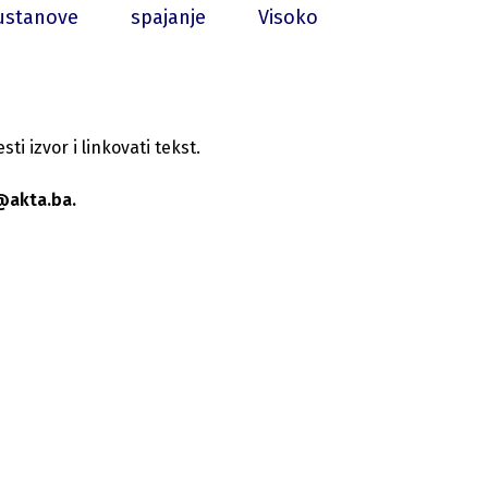
ustanove
spajanje
Visoko
i izvor i linkovati tekst.
@akta.ba.