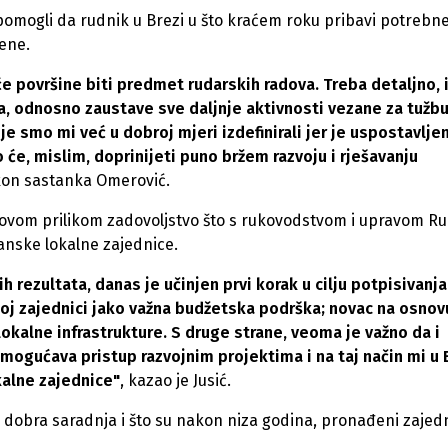
pomogli da rudnik u Brezi u što kraćem roku pribavi potrebn
jene.
će površine biti predmet rudarskih radova. Treba detaljno, 
ra, odnosno zaustave sve daljnje aktivnosti vezane za tužb
e smo mi već u dobroj mjeri izdefinirali jer je uspostavlje
 će, mislim, doprinijeti puno bržem razvoju i rješavanju
akon sastanka Omerović.
e ovom prilikom zadovoljstvo što s rukovodstvom i upravom R
zanske lokalne zajednice.
rezultata, danas je učinjen prvi korak u cilju potpisivanja
noj zajednici jako važna budžetska podrška; novac na osnov
okalne infrastrukture. S druge strane, veoma je važno da i
ogućava pristup razvojnim projektima i na taj način mi u 
kalne zajednice"
, kazao je Jusić.
oma dobra saradnja i što su nakon niza godina, pronađeni zajed