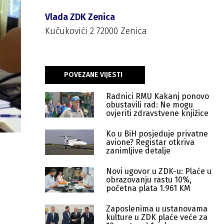
Vlada ZDK Zenica
Kučukovići 2 72000 Zenica
POVEZANE VIJESTI
Radnici RMU Kakanj ponovo
obustavili rad: Ne mogu
ovjeriti zdravstvene knjižice
Ko u BiH posjeduje privatne
avione? Registar otkriva
zanimljive detalje
Novi ugovor u ZDK-u: Plaće u
obrazovanju rastu 10%,
početna plata 1.961 KM
Zaposlenima u ustanovama
kulture u ZDK plaće veće za