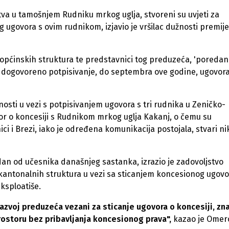
va u tamošnjem Rudniku mrkog uglja, stvoreni su uvjeti za
 ugovora s ovim rudnikom, izjavio je vršilac dužnosti premij
i općinskih struktura te predstavnici tog preduzeća, 'poredani
ima, dogovoreno potpisivanje, do septembra ove godine, ugovor
vnosti u vezi s potpisivanjem ugovora s tri rudnika u Zeničko-
or o koncesiji s Rudnikom mrkog uglja Kakanj, o čemu su
ici i Brezi, iako je određena komunikacija postojala, stvari n
n od učesnika današnjeg sastanka, izrazio je zadovoljstvo
kantonalnih struktura u vezi sa sticanjem koncesionog ugovo
ksploatiše.
razvoj preduzeća vezani za sticanje ugovora o koncesiji, zna
ostoru bez pribavljanja koncesionog prava",
kazao je Omero