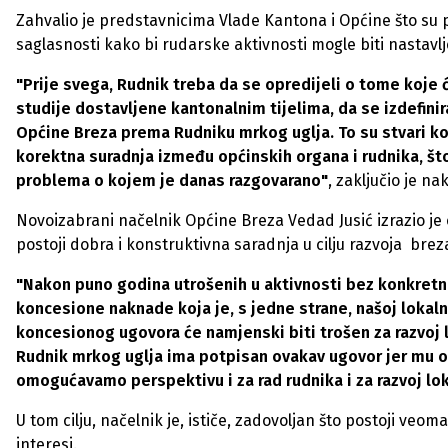
Zahvalio je predstavnicima Vlade Kantona i Općine što su 
saglasnosti kako bi rudarske aktivnosti mogle biti nastavl
"Prije svega, Rudnik treba da se opredijeli o tome koje 
studije dostavljene kantonalnim tijelima, da se izdefini
Općine Breza prema Rudniku mrkog uglja. To su stvari koj
korektna suradnja između općinskih organa i rudnika, što
problema o kojem je danas razgovarano"
, zaključio je n
Novoizabrani načelnik Općine Breza Vedad Jusić izrazio j
postoji dobra i konstruktivna saradnja u cilju razvoja bre
"Nakon puno godina utrošenih u aktivnosti bez konkretnih 
koncesione naknade koja je, s jedne strane, našoj lokal
koncesionog ugovora će namjenski biti trošen za razvoj l
Rudnik mrkog uglja ima potpisan ovakav ugovor jer mu om
omogućavamo perspektivu i za rad rudnika i za razvoj lo
U tom cilju, načelnik je, ističe, zadovoljan što postoji ve
interesi.