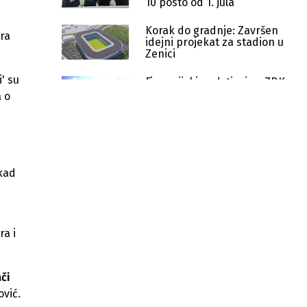
10 posto od 1. jula
Korak do gradnje: Završen
era
idejni projekat za stadion u
Zenici
' su
Finansijski podsticaj za ZDK:
Odobreno 1,2 miliona KM za
a o
privredu i ekologiju
ZDK ulaže u školski sport: Za
takmičenja izdvojeno 276.410
KM
ikad
ZDK prvi u BiH pokrenuo zamjenu
kućnih ložišta za poboljšanje
kvaliteta zraka
ra i
Vlada ZDK odobrila 1.412 stipendija,
nagrade za deficitarna zanimanja
Stranci masovno biraju ZDK:
či
Noćenja skočila za 13 posto
vić.