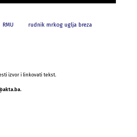
RMU
rudnik mrkog uglja breza
i izvor i linkovati tekst.
@akta.ba.