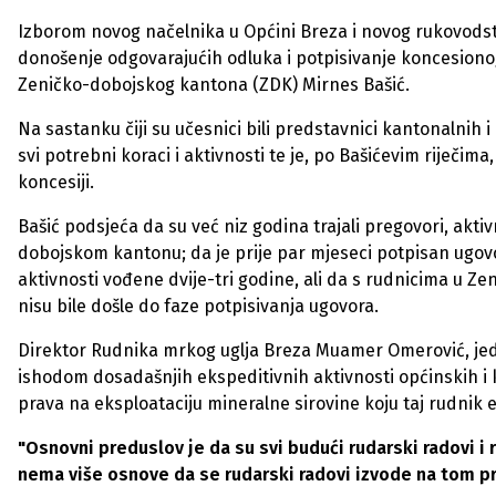
Izborom novog načelnika u Općini Breza i novog rukovodst
donošenje odgovarajućih odluka i potpisivanje koncesionog
Zeničko-dobojskog kantona (ZDK) Mirnes Bašić.
Na sastanku čiji su učesnici bili predstavnici kantonalnih 
svi potrebni koraci i aktivnosti te je, po Bašićevim riječ
koncesiji.
Bašić podsjeća da su već niz godina trajali pregovori, akti
dobojskom kantonu; da je prije par mjeseci potpisan ugov
aktivnosti vođene dvije-tri godine, ali da s rudnicima u Zen
nisu bile došle do faze potpisivanja ugovora.
Direktor Rudnika mrkog uglja Breza Muamer Omerović, jeda
ishodom dosadašnjih ekspeditivnih aktivnosti općinskih i 
prava na eksploataciju mineralne sirovine koju taj rudnik e
"Osnovni preduslov je da su svi budući rudarski radovi i 
nema više osnove da se rudarski radovi izvode na tom pr