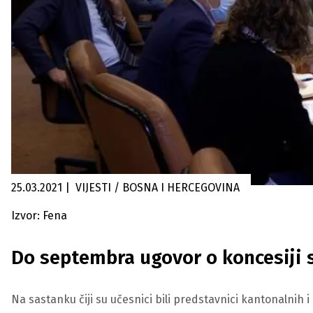
25.03.2021
|
VIJESTI / BOSNA I HERCEGOVINA
Izvor: Fena
Do septembra ugovor o koncesiji
Na sastanku čiji su učesnici bili predstavnici kantonalnih 