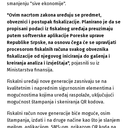
smanjenju "sive ekonomije".
"Ovim nacrtom zakona uređuju se predmet,
obveznici i postupak fiskalizacije. Planirano je da se
propisani podaci iz fiskalnog uređaja preuzimaju
putem softverske aplikacije Poreske uprave
Republike Srpske, na osnovu čega će se upravljati
procesorom fiskalnih računa svakog obveznika
fiskalizacije od njegovog iniciranja do gašenja i
kreiranja analiza i izvještaja",
pojasnili su iz
Ministarstva finansija.
Fiskalni uređaji nove generacije zasnivaju se na
kvalitetnim i naprednim sigurnosnim elementima i
mogućnostima kojima uređaj raspolaže, uključujući
mogućnost štampanja i skeniranja QR kodova.
Fiskalni račun nove generacije biće moguće, osim
štampanja, izdati i na druge načine kao što je slanjem
mejlom, aplikacijom, SMS-om, prikazom QR koda na