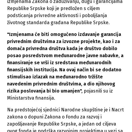
izmjenama Zakona o zaduživanju, dugu i garancijama
Republike Srpske koji je predložen s ciljem
podsticanja privredne aktivnosti i poboljšanja
životnog standarda građana Republike Srpske.
"Izmjenama će biti omogućeno izdavanje garancija
privrednim društvima za izvozne projekte, kao i za
domaća privredna društva kada je društvo dobilo
posao posredstvom međunarodne javne nabavke, a
finansiranje se vrši iz sredstava međunarodnih
finansijskih institucija. Na ovaj način bi se dodatno
stimulisao izlazak na međunarodno tržište
navedenim privrednim društvima, a dio njihovog
rizika poslovanja bi bio umanjen",
pojasnili su iz
Ministarstva finansija.
Na predstojećoj sjednici Narodne skupštine je i Nacrt
zakona o dopuni Zakona o Fondu za razvoj i
zapošljavanje Republike Srpske, a jedan od ciljeva
ovog fonda je podrška razvojnim projektima u vezi sa