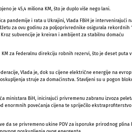
jeno je 45,4 miliona KM, što je duplo više nego lani.
ca pandemije i rata u Ukrajini, Vlada FBiH je intervenirajući n
žetu za ovu godinu za poljoprivrednike osigurala rekordnih 
 Kroz subvencije je kreiran i ambijent za stabilnu domaću
 KM za Federalnu direkciju robnih rezervi, što je deset puta v
ederacije, Vlada je, dok su cijene električne energije na evr
oskupljenja struje za domaćinstva. Stavljeni su u pogon bloko
ća ministara BiH, inicirajući privremenu zabranu izvoza peleta
od enormnih povećanja cijena te spriječilo ekstraprofiterstvo
žave da se privremeno ukine PDV za isporuke prirodnog plina
inovnog poskupljenja ovog energenta.