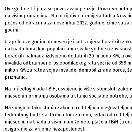
Ove godine tri puta se povećavaju penzije. Prva dva puta
najvišim primanjima. Na inicijativu premijera Fadila Novali
počev od obračuna za novembar 2022. godine, čime su za 
godini.
U aprilu ove godine donesen je i set izmjena boračkih zakon
naknada boračkim populacijama svake godine u zavisnosti od
boračkih naknada izdvojeno dodatnih 20 miliona KM, a ovog
invalida odbrambeno-oslobodilačkog rata veći je od 358 mi
milion KM za ratne vojne invalide, demobilizirane borce, še
priznanja.
Na prijedlog Vlade FBiH, usvojeno je više sistemskih zakons
mjesečnih primanja osobama u stanju socijalne potrebe, a 
Na snagu je tako stupio Zakon o roditeljima njegovateljima 
federalnog budžeta. Prema tom zakonu, jedan od roditelja i
mjesečnu naknadu u visini najniže neto plaće u FBiH (trenu
osiguranje za vrijeme nezaposlenosti.