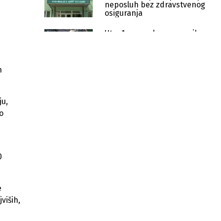
neposluh bez zdravstvenog
osiguranja
Utvrđen uzrok pomora ribe:
Institucije nastavljaju
aktivnosti protiv HE Ulog
h
FBiH kreće u reformu tržišta
kapitala i regulaciju virtualne
imovine
ju,
Dom naroda FBiH usvojio zakon: Od
o
1. januara počinje isplata boračkog
dodatka
Vlada FBiH izdvaja dodatnih
200.000 KM za gašenje požara iz
0
zraka
Sindikat rudara razočaran zbog
e
odbijenih izmjena zakona o
konsolidaciji
viših,
Predstavnički dom FBiH usvojio