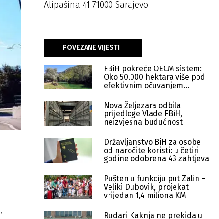
Alipašina 41 71000 Sarajevo
POVEZANE VIJESTI
FBiH pokreće OECM sistem:
Oko 50.000 hektara više pod
efektivnim očuvanjem
prirode
Nova Željezara odbila
prijedloge Vlade FBiH,
neizvjesna budućnost
Državljanstvo BiH za osobe
od naročite koristi: u četiri
godine odobrena 43 zahtjeva
Pušten u funkciju put Zalin –
Veliki Dubovik, projekat
vrijedan 1,4 miliona KM
,
Rudari Kaknja ne prekidaju