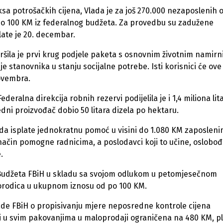
a potrošačkih cijena, Vlada je za još 270.000 nezaposlenih 
 po 100 KM iz federalnog budžeta. Za provedbu su zadužene
late je 20. decembar.
ršila je prvi krug podjele paketa s osnovnim životnim namir
e stanovnika u stanju socijalne potrebe. Isti korisnici će ove
ovembra.
deralna direkcija robnih rezervi podijelila je i 1,4 miliona lit
redni proizvođač dobio 50 litara dizela po hektaru.
 isplate jednokratnu pomoć u visini do 1.080 KM zaposleni
 način pomogne radnicima, a poslodavci koji to učine, oslobođ
.
iz Budžeta FBiH u skladu sa svojom odlukom u petomjesečnom
porodica u ukupnom iznosu od po 100 KM.
ade FBiH o propisivanju mjere neposredne kontrole cijena
oni u svim pakovanjima u maloprodaji ograničena na 480 KM, p