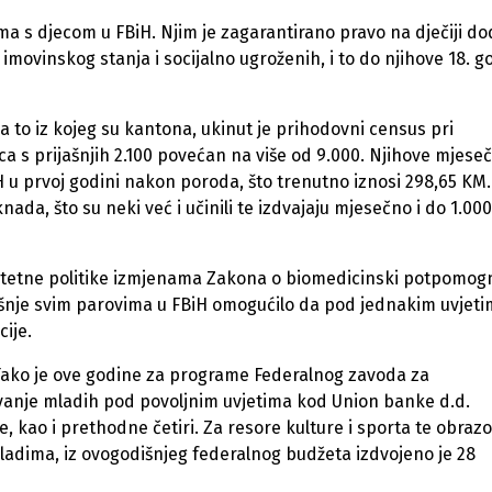
ma s djecom u FBiH. Njim je zagarantirano pravo na dječiji d
imovinskog stanja i socijalno ugroženih, i to do njihove 18. g
a to iz kojeg su kantona, ukinut je prihodovni census pri
a s prijašnjih 2.100 povećan na više od 9.000. Njihove mjese
H u prvoj godini nakon poroda, što trenutno iznosi 298,65 KM.
a, što su neki već i učinili te izdvajaju mjesečno i do 1.00
alitetne politike izmjenama Zakona o biomedicinski potpomog
išnje svim parovima u FBiH omogućilo da pod jednakim uvjet
cije.
Tako je ove godine za programe Federalnog zavoda za
avanje mladih pod povoljnim uvjetima kod Union banke d.d.
 kao i prethodne četiri. Za resore kulture i sporta te obraz
mladima, iz ovogodišnjeg federalnog budžeta izdvojeno je 28