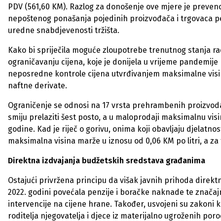
PDV (561,60 KM). Razlog za donošenje ove mjere je prevenci
nepoštenog ponašanja pojedinih proizvođača i trgovaca p
uredne snabdjevenosti tržišta.
Kako bi spriječila moguće zloupotrebe trenutnog stanja radi
ograničavanju cijena, koje je donijela u vrijeme pandemije
neposredne kontrole cijena utvrđivanjem maksimalne visin
naftne derivate.
Ograničenje se odnosi na 17 vrsta prehrambenih proizvoda
smiju prelaziti šest posto, a u maloprodaji maksimalnu vi
godine. Kad je riječ o gorivu, onima koji obavljaju djelat
maksimalna visina marže u iznosu od 0,06 KM po litri, a za 
Direktna izdvajanja budžetskih sredstava građanima
Ostajući privržena principu da višak javnih prihoda direkt
2022. godini povećala penzije i boračke naknade te značajn
intervencije na cijene hrane. Također, usvojeni su zakoni
roditelja njegovatelja i djece iz materijalno ugroženih poro