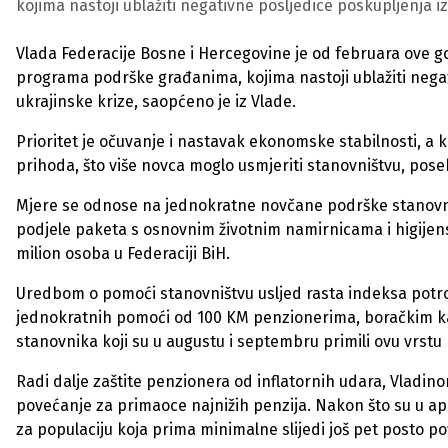
kojima nastoji ublažiti negativne posljedice poskupljenja i
Vlada Federacije Bosne i Hercegovine je od februara ove g
programa podrške građanima, kojima nastoji ublažiti negat
ukrajinske krize, saopćeno je iz Vlade.
Prioritet je očuvanje i nastavak ekonomske stabilnosti, a k
prihoda, što više novca moglo usmjeriti stanovništvu, pos
Mjere se odnose na jednokratne novčane podrške stanovni
podjele paketa s osnovnim životnim namirnicama i higije
milion osoba u Federaciji BiH.
Uredbom o pomoći stanovništvu usljed rasta indeksa potroša
jednokratnih pomoći od 100 KM penzionerima, boračkim kate
stanovnika koji su u augustu i septembru primili ovu vrst
Radi dalje zaštite penzionera od inflatornih udara, Vlad
povećanje za primaoce najnižih penzija. Nakon što su u apr
za populaciju koja prima minimalne slijedi još pet posto 