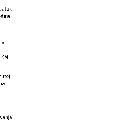
odatak
odine.
čne
0 KM
nutoj
ima
ovanja