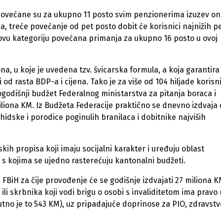
 povećane su za ukupno 11 posto svim penzionerima izuzev on
ća, treće povećanje od pet posto dobit će korisnici najnižih pe
ovu kategoriju povećana primanja za ukupno 16 posto u ovoj
a, u koje je uvedena tzv. švicarska formula, a koja garantira
 rasta BDP-a i cijena. Tako je za više od 104 hiljade korisn
odišnji budžet Federalnog ministarstva za pitanja boraca i
liona KM. Iz Budžeta Federacije praktično se dnevno izdvaja
hidske i porodice poginulih branilaca i dobitnike najviših
kih propisa koji imaju socijalni karakter i uređuju oblast
s kojima se ujedno rasterećuju kantonalni budžeti.
FBiH za čije provođenje će se godišnje izdvajati 27 miliona K
li skrbnika koji vodi brigu o osobi s invaliditetom ima pravo
tno je to 543 KM), uz pripadajuće doprinose za PIO, zdravstv