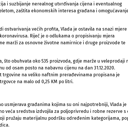
ja i suzbijanje nerealnog utvrđivanja cijena i eventualnog
eletom, zaštita ekonomskih interesa građana i omogućavanj
 ostvarivanja većih profita, Vlada je ostavila na snazi mjere
 koronavirusa. Riječ je o odlukama o propisivanju mjera
e marži za osnovne životne namirnice i druge proizvode te
, što obuhvata oko 535 proizvoda, gdje marže u veleprodaji 
sinu od osam posto na nabavnu cijenu na dan 31.12.2020.
nost trgovine na veliko naftnim prerađevinama propisana je
trgovce na malo od 0,25 KM po litri.
no usmjerava građanima kojima su oni najpotrebniji, Vlada je
o veća sredstva izdvojila za poljoprivredu i robne rezerve s 
 koji pružaju materijalnu podršku određenim kategorijama, po
dica.