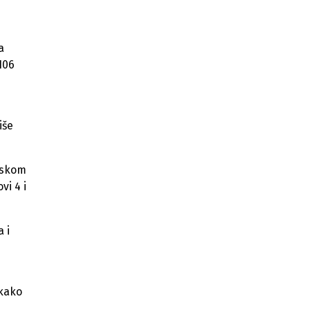
a
106
iše
opskom
vi 4 i
 i
 kako