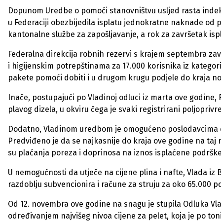
Dopunom Uredbe o pomoći stanovništvu usljed rasta indeks
u Federaciji obezbijedila isplatu jednokratne naknade od
kantonalne službe za zapošljavanje, a rok za završetak isp
Federalna direkcija robnih rezervi s krajem septembra zav
i higijenskim potrepštinama za 17.000 korisnika iz kategorij
pakete pomoći dobiti i u drugom krugu podjele do kraja n
Inače, postupajući po Vladinoj odluci iz marta ove godine, Fe
plavog dizela, u okviru čega je svaki registrirani poljopriv
Dodatno, Vladinom uredbom je omogućeno poslodavcima da
Predviđeno je da se najkasnije do kraja ove godine na taj
su plaćanja poreza i doprinosa na iznos isplaćene podrške
U nemogućnosti da utječe na cijene plina i nafte, Vlada 
razdoblju subvencionira i račune za struju za oko 65.000 
Od 12. novembra ove godine na snagu je stupila Odluka Vl
određivanjem najvišeg nivoa cijene za pelet, koja je po t