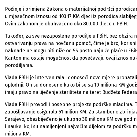
Počinje i primjena Zakona o materijalnoj podršci porodica
u mjesečnom iznosu od 103,17 KM djeci iz porodica slabijeg 
Ovim zakonom je obuhvaćeno oko 80.000 djece u FBiH.
Također, za sve nezaposlene porodilje u FBiH, bez obzira n
ostvarivanju prava na novčanu pomoć, čime je broj korisnic
naknade ne mogu biti niže od 55 posto najniže plaće u FBi
Kantonima ostaje mogućnost da povećavaju ovaj iznos naknad
porodiljama.
Vlada FBiH je intervenirala i donoseći nove mjere pronat
oplodnji. On su donesene kako bi se sa 10 miliona KM god
imaju pravo na liječenje steriliteta na teret Budžeta Federa
Vlada FBiH provodi i posebne projekte podrške mladima. 
zapošljavanje osigurala 61 milion KM. Za stambeno zbrinj
Sarajevo, obezbijeđeno je ukupno 30 miliona KM ove godine,
i nauke, koji su namijenjeni najvećim dijelom za podršku 
miliona KM.