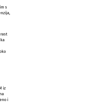
im s
nzija,
 rast
ika
 oko
M iz
 na
eno i