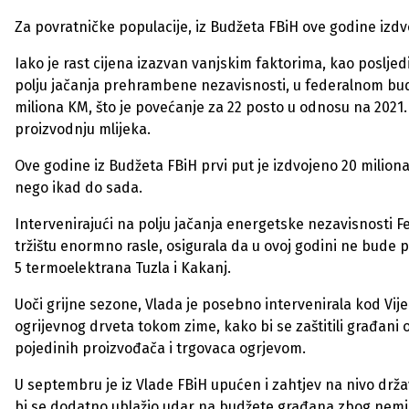
Za povratničke populacije, iz Budžeta FBiH ove godine izdvo
Iako je rast cijena izazvan vanjskim faktorima, kao posljedi
polju jačanja prehrambene nezavisnosti, u federalnom bud
miliona KM, što je povećanje za 22 posto u odnosu na 2021.
proizvodnju mlijeka.
Ove godine iz Budžeta FBiH prvi put je izdvojeno 20 miliona
nego ikad do sada.
Intervenirajući na polju jačanja energetske nezavisnosti F
tržištu enormno rasle, osigurala da u ovoj godini ne bude p
5 termoelektrana Tuzla i Kakanj.
Uoči grijne sezone, Vlada je posebno intervenirala kod Vije
ogrijevnog drveta tokom zime, kako bi se zaštitili građani 
pojedinih proizvođača i trgovaca ogrjevom.
U septembru je iz Vlade FBiH upućen i zahtjev na nivo dr
bi se dodatno ublažio udar na budžete građana zbog nem