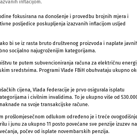
zazvanih inflacijom.
odine fokusirana na donošenje i provedbu brojnih mjera i
ivne posljedice poskupljenja izazvanih inflacijom usljed
ako bi se iz rasta bruto društvenog proizvoda i naplate javni
ebno socijalno najugroženijim kategorijama.
štvu te putem subvencioniranja računa za električnu energi
nskim sredstvima. Programi Vlade FBiH obuhvataju ukupno ok
čkih cijena, Vlada Federacije je prvo osigurala isplatu
gorijama i civilnim invalidima. To je ukupno više od 530.00
u naknade na svoje transakcijske račune.
inom prošlomjesečnom odlukom određeno je i treće ovogodišnj
ilu i junu za ukupno 11 posto povećane sve penzije izuzev naj
povećanja, počev od isplate novembarskih penzija.