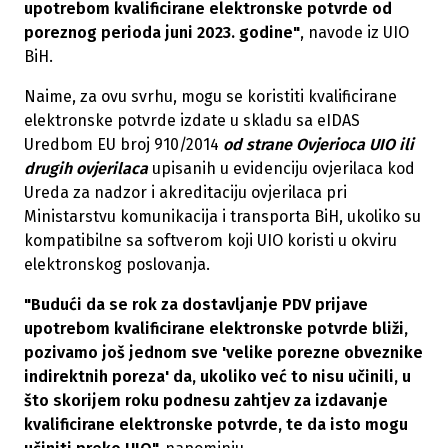
upotrebom kvalificirane elektronske potvrde od
poreznog perioda juni 2023. godine"
, navode iz UIO
BiH.
Naime, za ovu svrhu, mogu se koristiti kvalificirane
elektronske potvrde izdate u skladu sa eIDAS
Uredbom EU broj 910/2014
od strane Ovjerioca UIO ili
drugih ovjerilaca
upisanih u evidenciju ovjerilaca kod
Ureda za nadzor i akreditaciju ovjerilaca pri
Ministarstvu komunikacija i transporta BiH, ukoliko su
kompatibilne sa softverom koji UIO koristi u okviru
elektronskog poslovanja.
"Budući da se rok za dostavljanje PDV prijave
upotrebom kvalificirane elektronske potvrde bliži,
pozivamo još jednom sve 'velike porezne obveznike
indirektnih poreza' da, ukoliko već to nisu učinili, u
što skorijem roku podnesu zahtjev za izdavanje
kvalificirane elektronske potvrde, te da isto mogu