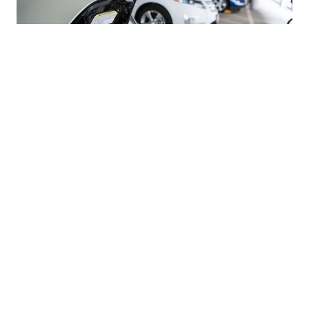
03.08.2026
|
TRŽIŠTE AUTOMOBILA U BIH
Uvoz električnih i hibridnih vozila u BiH snažno
porastao uprkos padu ukupnog uvoza