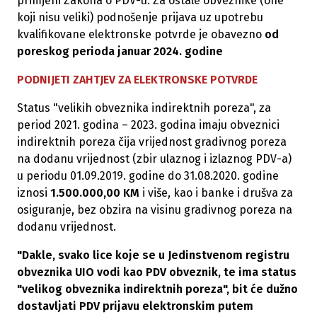
primjeni Zakona o PDV-u. Za ostale obveznike (one
koji nisu veliki) podnošenje prijava uz upotrebu
kvalifikovane elektronske potvrde je obavezno
od
poreskog perioda januar 2024.
godine
PODNIJETI ZAHTJEV ZA ELEKTRONSKE POTVRDE
Status "velikih obveznika indirektnih poreza", za
period 2021. godina – 2023. godina imaju obveznici
indirektnih poreza čija vrijednost gradivnog poreza
na dodanu vrijednost (zbir ulaznog i izlaznog PDV-a)
u periodu 01.09.2019. godine do 31.08.2020. godine
iznosi
1.500.000,00 KM
i više, kao i banke i drušva za
osiguranje, bez obzira na visinu gradivnog poreza na
dodanu vrijednost.
"Dakle, svako lice koje se u Jedinstvenom registru
obveznika UIO vodi kao PDV obveznik, te ima status
"velikog obveznika indirektnih poreza", bit će dužno
dostavljati PDV prijavu elektronskim putem