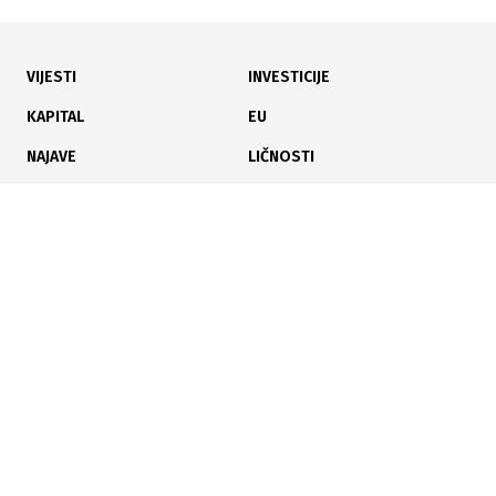
VIJESTI
INVESTICIJE
29.07.2026
|
LISTA
KAPITAL
EU
Oboren lanjski rekord: Za najskuplja auta iskeširano
NAJAVE
LIČNOSTI
4,2 miliona KM
KARIJERA
PAUZA
ANALIZE
28.07.2026
|
POTROŠNJA STRANIH KUPACA
Poslujte bolje!