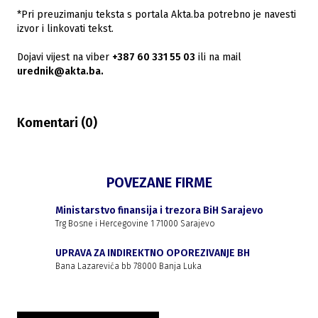
*Pri preuzimanju teksta s portala Akta.ba potrebno je navesti
izvor i linkovati tekst.
Dojavi vijest na viber
+387 60 331 55 03
ili na mail
urednik@akta.ba.
Komentari (
0
)
POVEZANE FIRME
Ministarstvo finansija i trezora BiH Sarajevo
Trg Bosne i Hercegovine 1 71000 Sarajevo
UPRAVA ZA INDIREKTNO OPOREZIVANJE BH
Bana Lazarevića bb 78000 Banja Luka