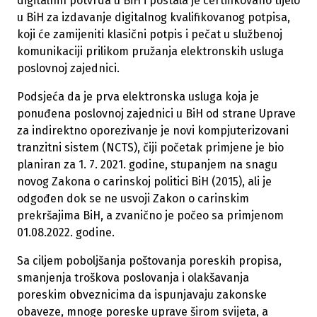
digitalnih potvrda u BiH i postala je certifikovano tijelo
u BiH za izdavanje digitalnog kvalifikovanog potpisa,
koji će zamijeniti klasični potpis i pečat u službenoj
komunikaciji prilikom pružanja elektronskih usluga
poslovnoj zajednici.
Podsjeća da je prva elektronska usluga koja je
ponuđena poslovnoj zajednici u BiH od strane Uprave
za indirektno oporezivanje je novi kompjuterizovani
tranzitni sistem (NCTS), čiji početak primjene je bio
planiran za 1. 7. 2021. godine, stupanjem na snagu
novog Zakona o carinskoj politici BiH (2015), ali je
odgođen dok se ne usvoji Zakon o carinskim
prekršajima BiH, a zvanično je počeo sa primjenom
01.08.2022. godine.
Sa ciljem poboljšanja poštovanja poreskih propisa,
smanjenja troškova poslovanja i olakšavanja
poreskim obveznicima da ispunjavaju zakonske
obaveze, mnoge poreske uprave širom svijeta, a