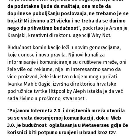
da podstakne ljude da maštaju, ona može da
doprinese poboljšanju poslovanja, ne trebamo je se
bojati! Mi živimo u 21 vijeku i ne treba da se durimo
nego da prihvatimo budućnost“,
podcrtao je Arsenije
Kranjski, kreativni direktor u agenciji Why Not.
Budućnost kominikacije leži u novim generacijama,
koje donose i nova pravila. Njihovi kanali za
informisanje i komuniciranje su društvene mreže, oni
žele više od reklame, nije im interesantno samo da
vide proizvod, žele iskustvo o kojem mogu pričati.
Ivanka Mabić Gagić, izvršna direktorica hrvatske
podružnice tvrtke Httpool by Aleph istakla je da već
sada živimo u proširenoj stvarnosti.
"Pojavom Interneta 2.0. i društvenih mreža otvorila
su se vrata dvosmjernoj komunikaciji, dok u Web
3.0. je budućnost oglašavanja u Metaverseu gdje će
korisnici biti potpuno uronjeni u brand kroz tzv.