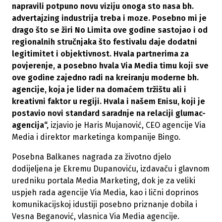
napravili potpuno novu viziju onoga sto nasa bh.
advertajzing industrija treba i moze. Posebno mi je
drago što se žiri No Limita ove godine sastojao i od
regionalnih stručnjaka što festivalu daje dodatni
legitimitet i objektivnost. Hvala partnerima za
povjerenje, a posebno hvala Via Media timu koji sve
ove godine zajedno radi na kreiranju moderne bh.
agencije, koja je lider na domaćem tržištu ali i
kreativni faktor u regiji. Hvala i našem Enisu, koji je
postavio novi standard saradnje na relaciji glumac-
agencija“,
izjavio je Haris Mujanović, CEO agencije Via
Media i direktor marketinga kompanije Bingo.
Posebna Balkanes nagrada za životno djelo
dodijeljena je Ekremu Dupanoviću, izdavaču i glavnom
uredniku portala Media Marketing, dok je za veliki
uspjeh rada agencije Via Media, kao i lični doprinos
komunikacijskoj idustiji posebno priznanje dobila i
Vesna Beganović, vlasnica Via Media agencije.