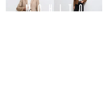
04.08.2026
|
NOVA MODNA DESTINACIJA
MOHITO stiže u Sarajevo: Svečano otvaranje prve
radnje 15. augusta u Bingo City Centru