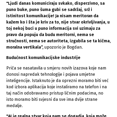
"Ljudi danas komuniciraju svkako, disperzivno, sa
puno buke, puno šuma gubi se sadržaj, srž i
istinitost komunikacije! Ja nisam meritoran da
kažem ko i šta je kriv za to, nije stvar okrivljivanja, u
toj nekoj buci u puno informacija svi uzimaju za
pravo da popuju da budu meritorni, nema se
stručnosti, nema se autoriteta, izgubila se ta kičma,
moralna vertikala“,
upozorio je Bogdan.
Budućnost komunikacijske industrije
Priča se nasatavila u smjeru novih izazova koje nam
donosi napredak tehnologije i pojava umjetne
inteligencije. Istaknuto je da oprezni moramo biti već
kod izbora aplikacija koje instaliramo na telefon i na
taj način odobravamo pristup ličnim podacima, no
isto moramo biti svjesni da sve ima dvije strane
medalje.
"AI je realna stvar koja nam se dogadja, koja može