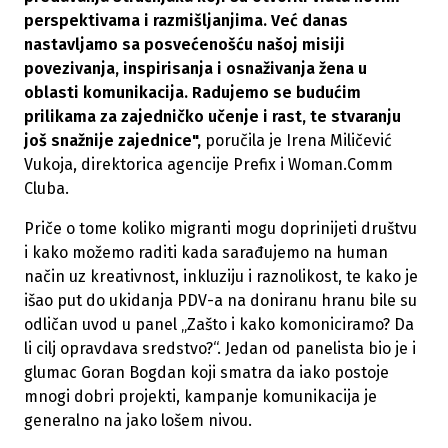
perspektivama i razmišljanjima. Već danas
nastavljamo sa posvećenošću našoj misiji
povezivanja, inspirisanja i osnaživanja žena u
oblasti komunikacija. Radujemo se budućim
prilikama za zajedničko učenje i rast, te stvaranju
još snažnije zajednice",
poručila je Irena Miličević
Vukoja, direktorica agencije Prefix i Woman.Comm
Cluba.
Priče o tome koliko migranti mogu doprinijeti društvu
i kako možemo raditi kada sarađujemo na human
način uz kreativnost, inkluziju i raznolikost, te kako je
išao put do ukidanja PDV-a na doniranu hranu bile su
odličan uvod u panel „Zašto i kako komoniciramo? Da
li cilj opravdava sredstvo?“. Jedan od panelista bio je i
glumac Goran Bogdan koji smatra da iako postoje
mnogi dobri projekti, kampanje komunikacija je
generalno na jako lošem nivou.