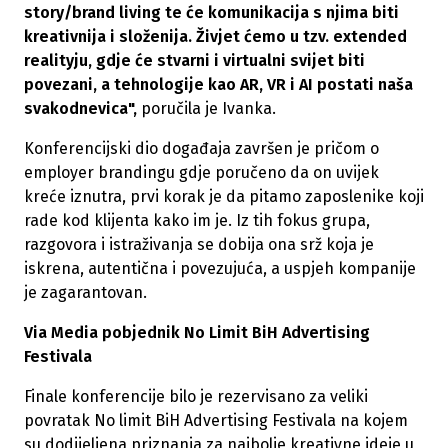
story/brand living te će komunikacija s njima biti
kreativnija i složenija. Živjet ćemo u tzv. extended
realityju, gdje će stvarni i virtualni svijet biti
povezani, a tehnologije kao AR, VR i AI postati naša
svakodnevica",
poručila je Ivanka.
Konferencijski dio događaja završen je pričom o
employer brandingu gdje poručeno da on uvijek
kreće iznutra, prvi korak je da pitamo zaposlenike koji
rade kod klijenta kako im je. Iz tih fokus grupa,
razgovora i istraživanja se dobija ona srž koja je
iskrena, autentična i povezujuća, a uspjeh kompanije
je zagarantovan.
Via Media pobjednik No Limit BiH Advertising
Festivala
Finale konferencije bilo je rezervisano za veliki
povratak No limit BiH Advertising Festivala na kojem
su dodijeljena priznanja za najbolje kreativne ideje u