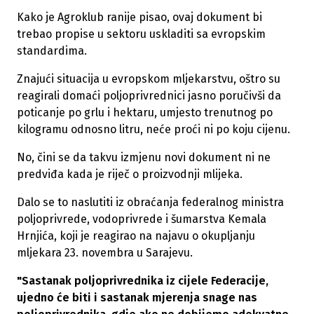
Kako je Agroklub ranije pisao, ovaj dokument bi
trebao propise u sektoru uskladiti sa evropskim
standardima.
Znajući situacija u evropskom mljekarstvu, oštro su
reagirali domaći poljoprivrednici jasno poručivši da
poticanje po grlu i hektaru, umjesto trenutnog po
kilogramu odnosno litru, neće proći ni po koju cijenu.
No, čini se da takvu izmjenu novi dokument ni ne
predviđa kada je riječ o proizvodnji mlijeka.
Dalo se to naslutiti iz obraćanja federalnog ministra
poljoprivrede, vodoprivrede i šumarstva Kemala
Hrnjića, koji je reagirao na najavu o okupljanju
mljekara 23. novembra u Sarajevu.
"Sastanak poljoprivrednika iz cijele Federacije,
ujedno će biti i sastanak mjerenja snage nas