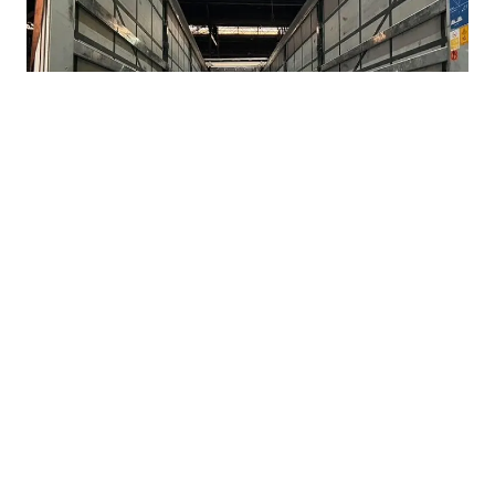
07.08.2026
|
BEZ KONKRETNIH RJEŠENJA
Nova Željezara odbila prijedloge Vlade FBiH,
neizvjesna budućnost