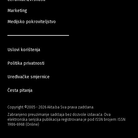
Marketing
Medijsko pokroviteljstvo
Uslovi korištenja
30.07.2026
|
DODATNA SREDSTVA ZA GAŠENJE POŽARA
Politika privatnosti
Vlada FBiH izdvaja dodatnih 200.000 KM za gašenje
Uređivačke smjernice
požara iz zraka
Česta pitanja
Copyright ©2005 - 2026 Akta.ba Sva prava zadržana.
Zabranjeno preuzimanje sadržaja bez dozvole izdavača. Ova
elektronska serijska publikacija registrovana je pod ISSN brojem: ISSN
1986-6968 (Online)