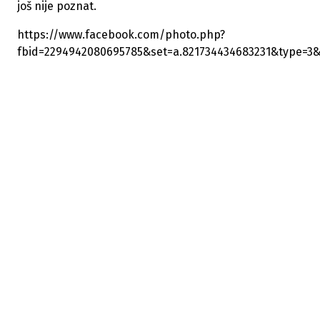
još nije poznat.
https://www.facebook.com/photo.php?
fbid=2294942080695785&set=a.821734434683231&type=3