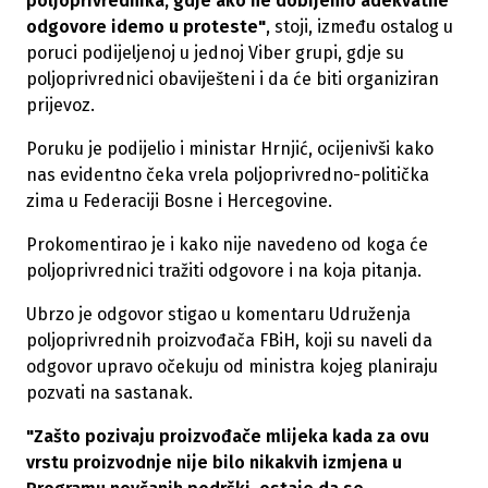
poljoprivrednika, gdje ako ne dobijemo adekvatne
odgovore idemo u proteste"
, stoji, između ostalog u
poruci podijeljenoj u jednoj Viber grupi, gdje su
poljoprivrednici obaviješteni i da će biti organiziran
prijevoz.
Poruku je podijelio i ministar Hrnjić, ocijenivši kako
nas evidentno čeka vrela poljoprivredno-politička
zima u Federaciji Bosne i Hercegovine.
Prokomentirao je i kako nije navedeno od koga će
poljoprivrednici tražiti odgovore i na koja pitanja.
Ubrzo je odgovor stigao u komentaru Udruženja
poljoprivrednih proizvođača FBiH, koji su naveli da
odgovor upravo očekuju od ministra kojeg planiraju
pozvati na sastanak.
"Zašto pozivaju proizvođače mlijeka kada za ovu
vrstu proizvodnje nije bilo nikakvih izmjena u