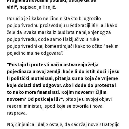
Programu novčanih podrški, ostaje da se
vidi"
, napisao je Hrnjić.
Poručio je i kako ne čine ništa što bi ugrozilo
poljoprivrednu proizvodnju u Federaciji BiH, ali kako
žele da svaka marka iz budžeta namijenjenog za
poljoprivredu, dođe samo i isključivo u ruke
poljoprivrednika, komentirajući kako to očito "nekim
pojedincima ne odgovara".
"Postaju li protesti način ostvarenja želja
pojedinaca u ovoj zemlji, hoće li do istih doći i jesu
li politički motivirani, pitanja su na koja će vrijeme
koje dolazi dati odgovor. Ako i dođe do protesta i
to neko mora finansirati. Kojim novcem? Čijim
novcem? Od poticaja ili?"
, pitao je u svojoj objavi
resorni ministar, ispod koje se otvorila i nova
rasprava.
No, činjenica i dalje ostaje, da sadržaj nove strategije