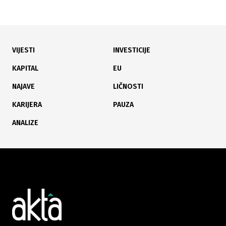
VIJESTI
INVESTICIJE
02.08.2026
|
ZAŠTITA OKOLIŠA I VODA
KAPITAL
EU
Utvrđen uzrok pomora ribe: Institucije nastavljaju
NAJAVE
LIČNOSTI
aktivnosti protiv HE Ulog
KARIJERA
PAUZA
ANALIZE