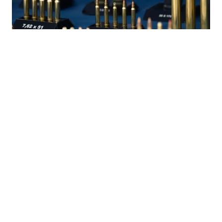
30.07.2026
|
SLABIJI REZULTATI IZVOZA
Pad izvoza namjenske industrije BiH: Za šest mjeseci
manje 77 miliona KM