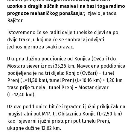
uzorke s drugih sličnih masiva i na bazi toga radimo
prognoze mehaničkog ponašanja",
izjavio je tada
Rajšter.
Istovremeno će se raditi dvije tunelske cijevi sa po
dvije trake, u kojima će se saobraćaj odvijati
jednosmjerno za svaki pravac.
Ukupna dužina poddionice od Konjica (Ovčari) do
Mostara sjever iznosi 35,26 km. Navedena poddionica
podijeljena je na tri dijela: Konjic (Ovčari) – tunel
Prenj (L=11,50 km), tunel Prenj (L=10,16 km) + 1,20 km
trase prije tunela i tunel Prenj – Mostar sjever
(L=12,40 km).
Uz ove poddionice bit će izgrađen i južni priključak na
magistralni put M17, tj. Obilaznica Konjic (L=2,50 km)
kao i sjeverni i južni pristupni put tunelu Prenj,
ukupne dužine 12,62 km.