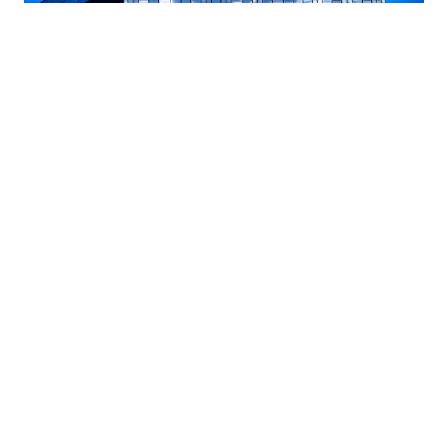
31.07.2026
|
ENERGETSKA EFIKASNOST DOMA
Vaš dom, vaša ušteda ostvarite povrat do 20%
ulaganja u energetsku efikasnost
24.07.2026
|
BLOKADA