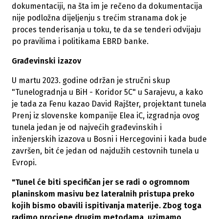
dokumentaciji, na šta im je rečeno da dokumentacija
nije podložna dijeljenju s trećim stranama dok je
proces tenderisanja u toku, te da se tenderi odvijaju
po pravilima i politikama EBRD banke.
Građevinski izazov
U martu 2023. godine održan je stručni skup
"Tunelogradnja u BiH - Koridor 5C" u Sarajevu, a kako
je tada za Fenu kazao David Rajšter, projektant tunela
Prenj iz slovenske kompanije Elea iC, izgradnja ovog
tunela jedan je od najvećih građevinskih i
inženjerskih izazova u Bosni i Hercegovini i kada bude
završen, bit će jedan od najdužih cestovnih tunela u
Evropi.
"Tunel će biti specifičan jer se radi o ogromnom
planinskom masivu bez lateralnih pristupa preko
kojih bismo obavili ispitivanja materije. Zbog toga
radimo procjene drugim metodama, uzimamo