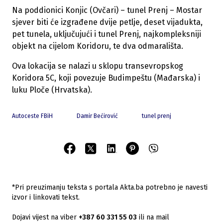
Na poddionici Konjic (Ovčari) – tunel Prenj – Mostar
sjever biti će izgrađene dvije petlje, deset vijadukta,
pet tunela, uključujući i tunel Prenj, najkompleksniji
objekt na cijelom Koridoru, te dva odmarališta.
Ova lokacija se nalazi u sklopu transevropskog
Koridora 5C, koji povezuje Budimpeštu (Mađarska) i
luku Ploče (Hrvatska).
Autoceste FBiH
Damir Bećirović
tunel prenj
*Pri preuzimanju teksta s portala Akta.ba potrebno je navesti
izvor i linkovati tekst.
Dojavi vijest na viber
+387 60 331 55 03
ili na mail