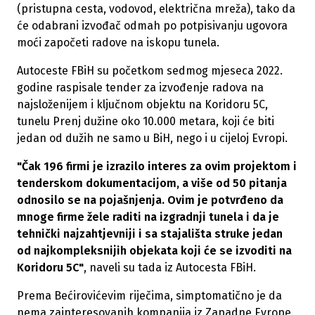
(pristupna cesta, vodovod, električna mreža), tako da
će odabrani izvođač odmah po potpisivanju ugovora
moći započeti radove na iskopu tunela.
Autoceste FBiH su početkom sedmog mjeseca 2022.
godine raspisale tender za izvođenje radova na
najsloženijem i ključnom objektu na Koridoru 5C,
tunelu Prenj dužine oko 10.000 metara, koji će biti
jedan od dužih ne samo u BiH, nego i u cijeloj Evropi.
"Čak 196 firmi je izrazilo interes za ovim projektom i
tenderskom dokumentacijom, a više od 50 pitanja
odnosilo se na pojašnjenja. Ovim je potvrđeno da
mnoge firme žele raditi na izgradnji tunela i da je
tehnički najzahtjevniji i sa stajališta struke jedan
od najkompleksnijih objekata koji će se izvoditi na
Koridoru 5C"
, naveli su tada iz Autocesta FBiH.
Prema Bećirovićevim riječima, simptomatično je da
nema zainteresovanih kompanija iz Zapadne Evrope.