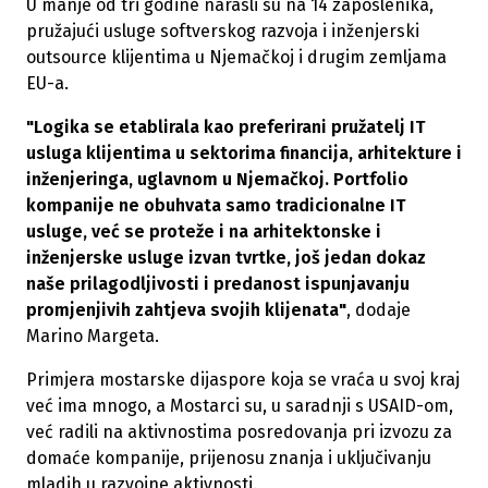
U manje od tri godine narasli su na 14 zaposlenika,
pružajući usluge softverskog razvoja i inženjerski
outsource klijentima u Njemačkoj i drugim zemljama
EU-a.
"Logika se etablirala kao preferirani pružatelj IT
usluga klijentima u sektorima financija, arhitekture i
inženjeringa, uglavnom u Njemačkoj. Portfolio
kompanije ne obuhvata samo tradicionalne IT
usluge, već se proteže i na arhitektonske i
inženjerske usluge izvan tvrtke, još jedan dokaz
naše prilagodljivosti i predanost ispunjavanju
promjenjivih zahtjeva svojih klijenata"
, dodaje
Marino Margeta.
Primjera mostarske dijaspore koja se vraća u svoj kraj
već ima mnogo, a Mostarci su, u saradnji s USAID-om,
već radili na aktivnostima posredovanja pri izvozu za
domaće kompanije, prijenosu znanja i uključivanju
mladih u razvojne aktivnosti.