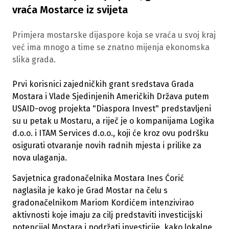
vraća Mostarce iz svijeta
Primjera mostarske dijaspore koja se vraća u svoj kraj
već ima mnogo a time se znatno mijenja ekonomska
slika grada.
Prvi korisnici zajedničkih grant sredstava Grada
Mostara i Vlade Sjedinjenih Američkih Država putem
USAID-ovog projekta "Diaspora Invest" predstavljeni
su u petak u Mostaru, a riječ je o kompanijama Logika
d.o.o. i ITAM Services d.o.o., koji će kroz ovu podršku
osigurati otvaranje novih radnih mjesta i prilike za
nova ulaganja.
Savjetnica gradonačelnika Mostara Ines Ćorić
naglasila je kako je Grad Mostar na čelu s
gradonačelnikom Mariom Kordićem intenzivirao
aktivnosti koje imaju za cilj predstaviti investicijski
potencijal Mostara i podržati investicije, kako lokalne