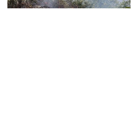
05.08.2026
|
IZVJEŠTAJ CIVILNE ZAŠTITE
Deset požara u HNK za 24 sata: Vatrogasci gasili
Uborak, Čapljinu i Čitluk