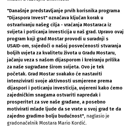
"Današnje predstavljanje prvih korisnika programa
"Dijaspora Invest" označava ključan korak u
ostvarivanju našeg cilja - vraćanja Mostaraca iz
svijeta i poticanja investicija u naš grad. Upravo ovaj
program koji grad Mostar provodi u suradnji s
USAID-om, svjedoči o našoj posvećenosti stvaranja
boljih uvjeta za kvalitetu života u Gradu Mostaru,
jačanju veza s našom dijasporom i kreiranju prilika
za naše sugrađane širom svijeta. Ovo je tek
početak. Grad Mostar svakako će nastaviti
intenzivirati svoje aktivnosti usmjerene prema
dijaspori i poticanju investicija, uvjereni kako ćemo
zajedničkim snagama ostvariti napredak i
prosperitet za sve naše građane, a posebno
motivirati mlade ljude da se vrate u svoj grad te da
zajedno gradimo bolju budućnost"
, naglasio je
gradonačelnik Mostara Mario Kordić.