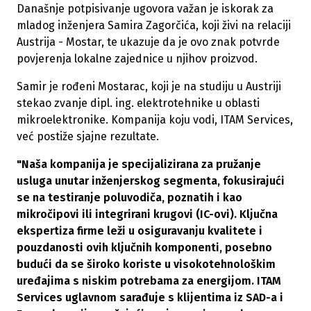
Današnje potpisivanje ugovora važan je iskorak za
mladog inženjera Samira Zagorčića, koji živi na relaciji
Austrija - Mostar, te ukazuje da je ovo znak potvrde
povjerenja lokalne zajednice u njihov proizvod.
Samir je rođeni Mostarac, koji je na studiju u Austriji
stekao zvanje dipl. ing. elektrotehnike u oblasti
mikroelektronike. Kompanija koju vodi, ITAM Services,
već postiže sjajne rezultate.
"Naša kompanija je specijalizirana za pružanje
usluga unutar inženjerskog segmenta, fokusirajući
se na testiranje poluvodiča, poznatih i kao
mikročipovi ili integrirani krugovi (IC-ovi). Ključna
ekspertiza firme leži u osiguravanju kvalitete i
pouzdanosti ovih ključnih komponenti, posebno
budući da se široko koriste u visokotehnološkim
uređajima s niskim potrebama za energijom. ITAM
Services uglavnom sarađuje s klijentima iz SAD-a i