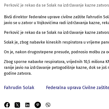
Perković je rekao da se Solak na izdržavanje kazne zatvora
Bivši direktor Federalne uprave civilne zaštite Fahrudin Sol
javio se u zatvor u Vojkovićima radi izdržavanja kazne, reka
Perković je rekao da se Solak na izdržavanje kazne zatvora
Solak je, zbog nabavke kineskih respiratora u vrijeme pa
On je, nakon drugostepene presude, podnosio molbu za odg
Zbog sporne nabavke respiratora, vrijednih 10,5 miliona KM
ranije javio na izdržavanje petogodišnje kazne, dok se još ni
godine zatvora.
Fahrudin Solak
Federalna uprava Civilne zaštit