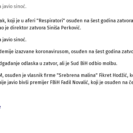
 javio sinoć.
ak, koji je u aferi "Respiratori" osuđen na šest godina zatvora
o je direktor zatvora Siniša Perković.
 javio sinoć.
ndemije izazvane koronavirusom, osuđen na šest godina zatvo
ađanje odlaska u zatvor, ali je Sud BiH odbio molbu.
, osuđen je vlasnik firme "Srebrena malina" Fikret Hodžić, ko
je javio bivši premijer FBiH Fadil Novalić, koji je osuđen na če
e