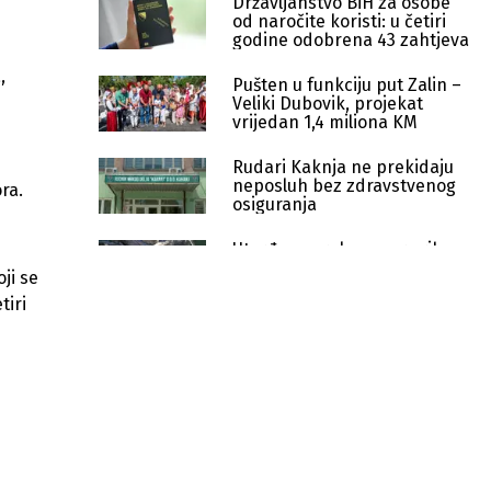
Državljanstvo BiH za osobe
od naročite koristi: u četiri
godine odobrena 43 zahtjeva
,
Pušten u funkciju put Zalin –
Veliki Dubovik, projekat
vrijedan 1,4 miliona KM
Rudari Kaknja ne prekidaju
neposluh bez zdravstvenog
ra.
osiguranja
Utvrđen uzrok pomora ribe:
Institucije nastavljaju
ji se
aktivnosti protiv HE Ulog
tiri
FBiH kreće u reformu tržišta
kapitala i regulaciju virtualne
imovine
Dom naroda FBiH usvojio zakon: Od
1. januara počinje isplata boračkog
dodatka