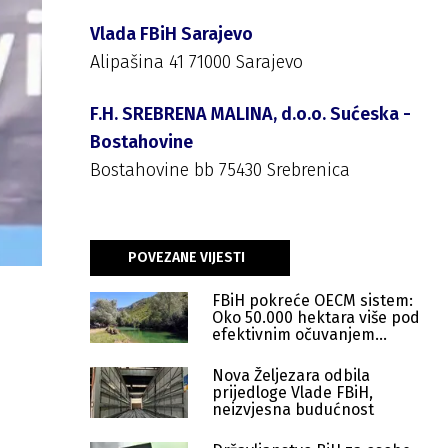
Vlada FBiH Sarajevo
Alipašina 41 71000 Sarajevo
F.H. SREBRENA MALINA, d.o.o. Sućeska -
Bostahovine
Bostahovine bb 75430 Srebrenica
POVEZANE VIJESTI
FBiH pokreće OECM sistem:
Oko 50.000 hektara više pod
efektivnim očuvanjem
prirode
Nova Željezara odbila
prijedloge Vlade FBiH,
neizvjesna budućnost