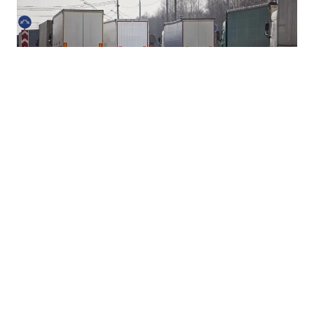
06.08.2026
|
PRIVREDNA KOMORA FBIH
Hitan apel vlastima: Priznavanje kosovskih tablica
važno za izvoz iz BiH