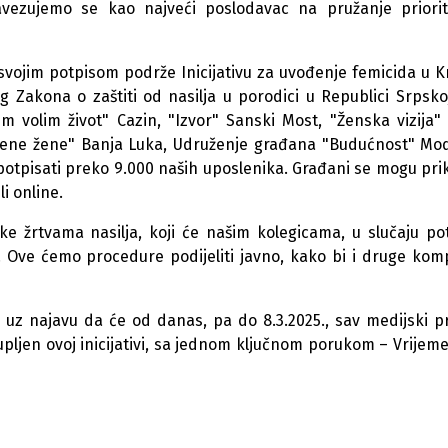
bavezujemo se kao najveći poslodavac na pružanje priori
vojim potpisom podrže Inicijativu za uvođenje femicida u Kr
g Zakona o zaštiti od nasilja u porodici u Republici Srpsko
m volim život" Cazin, "Izvor" Sanski Most, "Ženska vizija" 
užene žene" Banja Luka, Udruženje građana "Budućnost" Mod
 potpisati preko 9.000 naših uposlenika. Građani se mogu prikl
li online.
 žrtvama nasilja, koji će našim kolegicama, u slučaju po
 Ove ćemo procedure podijeliti javno, kako bi i druge kom
 uz najavu da će od danas, pa do 8.3.2025., sav medijski p
upljen ovoj inicijativi, sa jednom ključnom porukom – Vrijeme