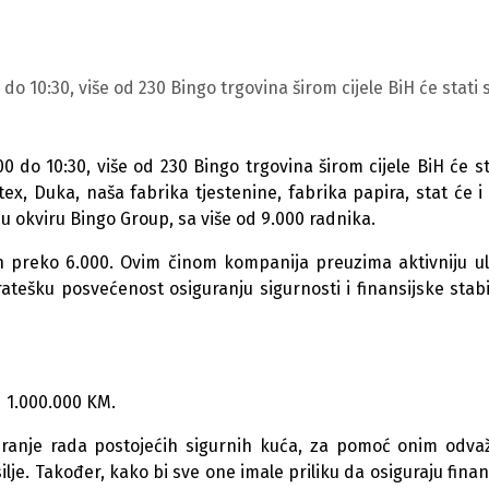
 10:30, više od 230 Bingo trgovina širom cijele BiH će stati 
do 10:30, više od 230 Bingo trgovina širom cijele BiH će st
ex, Duka, naša fabrika tjestenine, fabrika papira, stat će i
u okviru Bingo Group, sa više od 9.000 radnika.
ih preko 6.000. Ovim činom kompanija preuzima aktivniju u
atešku posvećenost osiguranju sigurnosti i finansijske stabi
 1.000.000 KM.
iranje rada postojećih sigurnih kuća, za pomoć onim odva
ilje. Također, kako bi sve one imale priliku da osiguraju finan