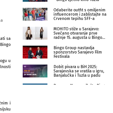
Odaberite outfit s omiljenim
influencerom i zablistajte na
Crvenom tepihu SFF-a
sa
MOHITO stiže u Sarajevo:
Svečano otvaranje prve
radnje 15. augusta u Bingo
ati sa
City Centru
 Bingo
Bingo Group nastavlja
sponzorstvo Sarajevo Film
Festivala
logu u
lnosti
Dobit pivara u BiH 2025:
Sarajevska se vratila u igru,
Banjalučka i Tuzla u padu
Drama u Neumu: Zašto Bingo
još ne može preuzeti hotel
Zenit?
žnim i
Još jedno "Naše mjesto":
Bingo otvorio hipermarket u
sijsku