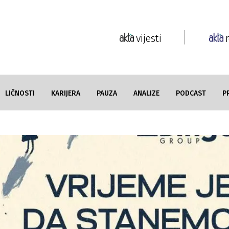
vijesti
LIČNOSTI
KARIJERA
PAUZA
ANALIZE
PODCAST
P