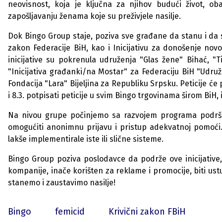
neovisnost, koja je ključna za njihov budući život, o
zapošljavanju ženama koje su preživjele nasilje.
Dok Bingo Group staje, poziva sve građane da stanu i da s
zakon Federacije BiH, kao i Inicijativu za donošenje novo
inicijative su pokrenula udruženja "Glas žene" Bihać, "Ti
"Inicijativa građanki/na Mostar" za Federaciju BiH "Udr
Fondacija "Lara" Bijeljina za Republiku Srpsku. Peticije će
i 8.3. potpisati peticije u svim Bingo trgovinama širom BiH, i
Na nivou grupe počinjemo sa razvojem programa podrške
omogućiti anonimnu prijavu i pristup adekvatnoj pomoći.
lakše implementirale iste ili slične sisteme.
Bingo Group poziva poslodavce da podrže ove inicijative,
kompanije, inače korišten za reklame i promocije, biti ust
stanemo i zaustavimo nasilje!
Bingo
femicid
Krivični zakon FBiH