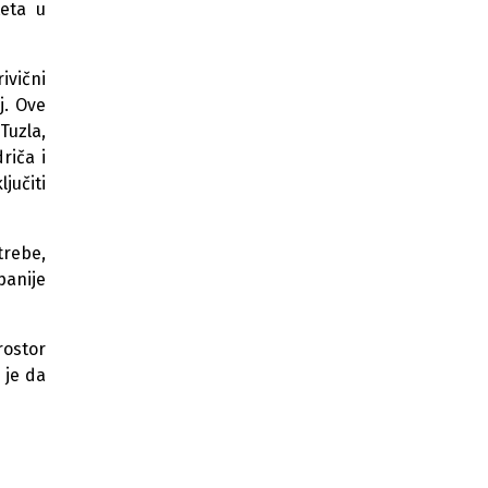
Vitezu
teta u
Investicija vrijedna više od 10
miliona KM: Vitez dobija prvi Bingo
ivični
hipermarket
j. Ove
Nova lista najvećih trgovaca u BiH
Tuzla,
donijela je iznenađenje na vrhu
riča i
jučiti
Bingo nedostižan na vrhu, Tropic se
probija u top 10 trgovačkih lanaca u
BiH
trebe,
Sve Bingo trgovine u BiH danas
panije
rade skraćeno
Počeli radovi na izgradnji prve
rostor
sigurne kuće u Istočnoj Hercegovini
 je da
Modernizacijom proizvodnje Ingram
Srebrenik riješio problem građana
star 40 godina
Analiza zaposlenosti u TK: Bingo ima