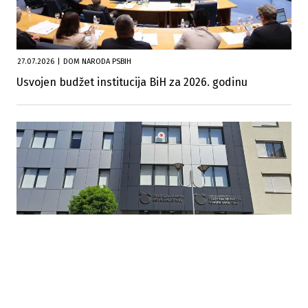
27.07.2026
|
DOM NARODA PSBIH
Usvojen budžet institucija BiH za 2026. godinu
24.07.2026
|
ALARM ZA PRIVREDU
Deficit RS premašio 1,3 milijarde KM: Uvoz raste, izvoz