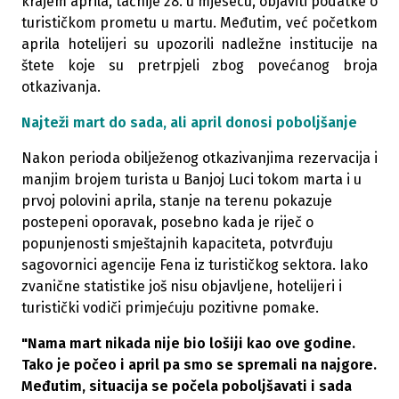
krajem aprila, tačnije 28. u mjesecu, objaviti podatke o
turističkom prometu u martu. Međutim, već početkom
aprila hotelijeri su upozorili nadležne institucije na
štete koje su pretrpjeli zbog povećanog broja
otkazivanja.
Najteži mart do sada, ali april donosi poboljšanje
Nakon perioda obilježenog otkazivanjima rezervacija i
manjim brojem turista u Banjoj Luci tokom marta i u
prvoj polovini aprila, stanje na terenu pokazuje
postepeni oporavak, posebno kada je riječ o
popunjenosti smještajnih kapaciteta, potvrđuju
sagovornici agencije Fena iz turističkog sektora. Iako
zvanične statistike još nisu objavljene, hotelijeri i
turistički vodiči primjećuju pozitivne pomake.
"Nama mart nikada nije bio lošiji kao ove godine.
Tako je počeo i april pa smo se spremali na najgore.
Međutim, situacija se počela poboljšavati i sada