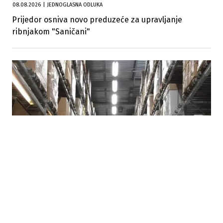
08.08.2026
|
JEDNOGLASNA ODLUKA
Prijedor osniva novo preduzeće za upravljanje
ribnjakom "Saničani"
07.08.2026
|
POTROŠAČI TRAŽE HITNE MJERE
Suša i rast cijena ponovo otvorili pitanje formiranja
robnih rezervi u Republici Srpskoj