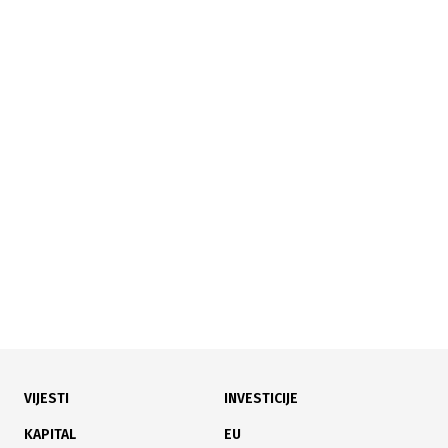
02.09.2025
|
HISTORIJSKI UREDNIČKI PROTEST
Globalna akcija: 200 medija iz 50 zemalja traže
prestanak ubijanja novinara u Gazi
VIJESTI
INVESTICIJE
20.08.2025
|
NOVINARI OHRABRENI ODLUKOM USTAVNOG SUDA
KAPITAL
EU