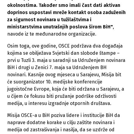
okolnostima. Također smo imali čast dati aktivan
doprinos uspostavi mreže kontakt osoba zaduženih
za sigurnost novinara u tužilaštvima i
ministarstvima unutrašnjih poslova širom BiH"
,
navode iz te međunarodne organizacije.
Osim toga, ove godine, OSCE podržava dva događaja
kojima se obilježava Svjetski dan slobode štampe –
prvi u Tuzli 3. maja u saradnji sa Udruženjem novinara
BiH i drugi u Zenici 7. maja sa Udruženjem BH
novinari. Kasnije ovog mjeseca u Sarajevu, Misija bit
će suorganizator 10. medijske konferencije
jugoistočne Evrope, koja će biti održana u Sarajevu, a
u čijem će fokusu biti pružanje podrške održivosti
medija, u interesu izgradnje otpornih društava.
Misija OSCE-a u BiH poziva lidere i institucije BiH da
naprave dodatne korake u cilju zaštite novinara i
medija od zastrašivanja i nasilja, da se uzdrže od