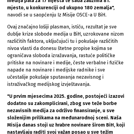
medija pala za 17 mjesta te sada zauzima 81.
mjesto, u konkurenciji od ukupno 180 zemalja",
navodi se u saopćenju Iz Misije OSCE-a U BiH.
Ovaj značajno lošiji plasman, ističu, rezultat je sve
dublje krize slobode medija u BiH, uzrokovane nizom
različitih faktora, uključujući tu i pokušaje različitih
nivoa vlasti da donesu štetne propise kojima se
ograničava sloboda izražavanja, rastuće političke
pritiske na novinare i medije, česte verbalne i fizičke
napade na novinare i medijske radnike i sve
učestalije pokušaje sputavanja nezavisnog i
istraživačkog medijskog izvještavanja.
"U prvim mjesecima 2025. godine, postojeći izazovi
dodatno su zakomplicirani, zbog sve teže borbe
nezavisnih medija za održivo finansiranje, u sve
složenijim prilikama na međunarodnoj sceni. Naša
Misija danas stoji uz hrabre novinare širom BiH, koji
nastavljaju raditi svoj važan posao u sve težim