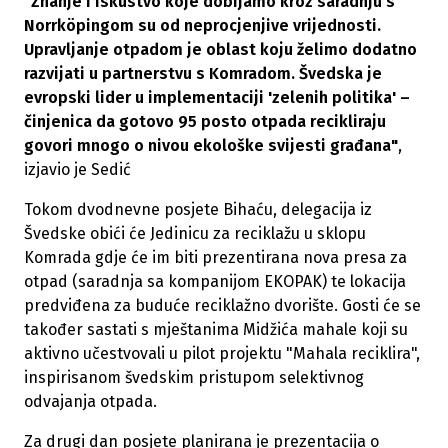
"Znanje i iskustvo koje dobijamo kroz saradnju s
Norrköpingom su od neprocjenjive vrijednosti.
Upravljanje otpadom je oblast koju želimo dodatno
razvijati u partnerstvu s Komradom. Švedska je
evropski lider u implementaciji 'zelenih politika' –
činjenica da gotovo 95 posto otpada recikliraju
govori mnogo o nivou ekološke svijesti građana"
,
izjavio je Sedić
Tokom dvodnevne posjete Bihaću, delegacija iz
Švedske obići će Jedinicu za reciklažu u sklopu
Komrada gdje će im biti prezentirana nova presa za
otpad (saradnja sa kompanijom EKOPAK) te lokacija
predviđena za buduće reciklažno dvorište. Gosti će se
također sastati s mještanima Midžića mahale koji su
aktivno učestvovali u pilot projektu "Mahala reciklira",
inspirisanom švedskim pristupom selektivnog
odvajanja otpada.
Za drugi dan posjete planirana je prezentacija o