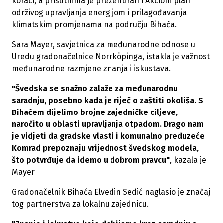
koraci, a prisutnima je prezentiran i Akcioni plan
održivog upravljanja energijom i prilagođavanja
klimatskim promjenama na području Bihaća.
Sara Mayer, savjetnica za međunarodne odnose u
Uredu gradonačelnice Norrköpinga, istakla je važnost
međunarodne razmjene znanja i iskustava.
"Švedska se snažno zalaže za međunarodnu
saradnju, posebno kada je riječ o zaštiti okoliša. S
Bihaćem dijelimo brojne zajedničke ciljeve,
naročito u oblasti upravljanja otpadom. Drago nam
je vidjeti da gradske vlasti i komunalno preduzeće
Komrad prepoznaju vrijednost švedskog modela,
što potvrđuje da idemo u dobrom pravcu"
, kazala je
Mayer
Gradonačelnik Bihaća Elvedin Sedić naglasio je značaj
tog partnerstva za lokalnu zajednicu.