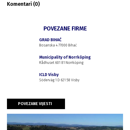
Komentari (
0
)
POVEZANE FIRME
GRAD BIHAĆ
Bosanska 4 77000 Bihać
Municipality of Norrköping
Rådhuset 601 81 Norrköping
ICLD Visby
Söderväg 1 D 621 58 Visby
POVEZANE VIJESTI