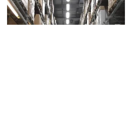
07.08.2026
|
POTROŠAČI TRAŽE HITNE MJERE
Suša i rast cijena ponovo otvorili pitanje formiranja
robnih rezervi u Republici Srpskoj