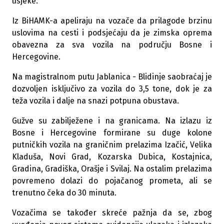
usjeke.
Iz BiHAMK-a apeliraju na vozače da prilagode brzinu
uslovima na cesti i podsjećaju da je zimska oprema
obavezna za sva vozila na području Bosne i
Hercegovine.
Na magistralnom putu Jablanica - Blidinje saobraćaj je
dozvoljen isključivo za vozila do 3,5 tone, dok je za
teža vozila i dalje na snazi potpuna obustava.
Gužve su zabilježene i na granicama. Na izlazu iz
Bosne i Hercegovine formirane su duge kolone
putničkih vozila na graničnim prelazima Izačić, Velika
Kladuša, Novi Grad, Kozarska Dubica, Kostajnica,
Gradina, Gradiška, Orašje i Svilaj. Na ostalim prelazima
povremeno dolazi do pojačanog prometa, ali se
trenutno čeka do 30 minuta.
Vozačima se također skreće pažnja da se, zbog